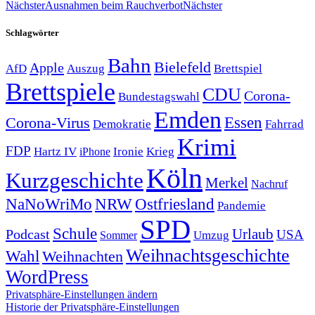
Nächster
Ausnahmen beim Rauchverbot
Nächster
Schlagwörter
Bahn
Bielefeld
Apple
Auszug
AfD
Brettspiel
Brettspiele
CDU
Corona-
Bundestagswahl
Emden
Corona-Virus
Essen
Demokratie
Fahrrad
Krimi
FDP
Hartz IV
Krieg
Ironie
iPhone
Köln
Kurzgeschichte
Merkel
Nachruf
NRW
Ostfriesland
NaNoWriMo
Pandemie
SPD
Schule
Urlaub
Podcast
USA
Sommer
Umzug
Weihnachtsgeschichte
Wahl
Weihnachten
WordPress
Privatsphäre-Einstellungen ändern
Historie der Privatsphäre-Einstellungen