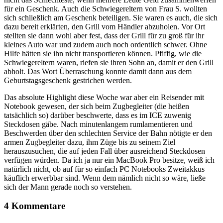
für ein Geschenk. Auch die Schwiegereltern von Frau S. wollten
sich schließlich am Geschenk beteiligen. Sie waren es auch, die sich
dazu bereit erklärten, den Grill vom Händler abzuholen. Vor Ort
stellten sie dann wohl aber fest, dass der Grill für zu groß für ihr
kleines Auto war und zudem auch noch ordentlich schwer. Ohne
Hilfe hätten sie ihn nicht transportieren können. Pfiffig, wie die
Schwiegereltern waren, riefen sie ihren Sohn an, damit er den Grill
abholt. Das Wort Überraschung konnte damit dann aus dem
Geburtstagsgeschenk gestrichen werden.
Das absolute Highlight diese Woche war aber ein Reisender mit
Notebook gewesen, der sich beim Zugbegleiter (die heißen
tatsächlich so) darüber beschwerte, dass es im ICE zuwenig
Steckdosen gäbe. Nach minutenlangem rumlamentieren und
Beschwerden über den schlechten Service der Bahn nötigte er den
armen Zugbegleiter dazu, ihm Züge bis zu seinem Ziel
herauszusuchen, die auf jeden Fall über ausreichend Steckdosen
verfügen würden. Da ich ja nur ein MacBook Pro besitze, weiß ich
natürlich nicht, ob auf für so einfach PC Notebooks Zweitakkus
käuflich erwerbbar sind. Wenn dem nämlich nicht so wäre, ließe
sich der Mann gerade noch so verstehen.
4 Kommentare