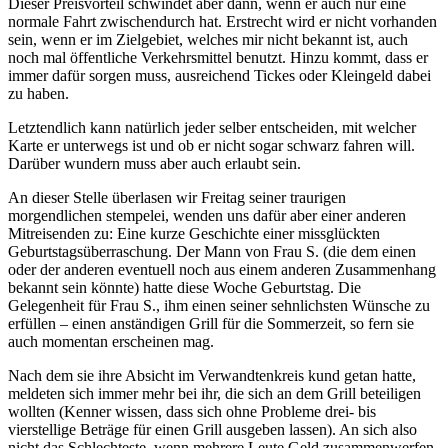
Dieser Preisvorteil schwindet aber dann, wenn er auch nur eine
normale Fahrt zwischendurch hat. Erstrecht wird er nicht vorhanden
sein, wenn er im Zielgebiet, welches mir nicht bekannt ist, auch
noch mal öffentliche Verkehrsmittel benutzt. Hinzu kommt, dass er
immer dafür sorgen muss, ausreichend Tickes oder Kleingeld dabei
zu haben.
Letztendlich kann natürlich jeder selber entscheiden, mit welcher
Karte er unterwegs ist und ob er nicht sogar schwarz fahren will.
Darüber wundern muss aber auch erlaubt sein.
An dieser Stelle überlasen wir Freitag seiner traurigen
morgendlichen stempelei, wenden uns dafür aber einer anderen
Mitreisenden zu: Eine kurze Geschichte einer missglückten
Geburtstagsüberraschung. Der Mann von Frau S. (die dem einen
oder der anderen eventuell noch aus einem anderen Zusammenhang
bekannt sein könnte) hatte diese Woche Geburtstag. Die
Gelegenheit für Frau S., ihm einen seiner sehnlichsten Wünsche zu
erfüllen – einen anständigen Grill für die Sommerzeit, so fern sie
auch momentan erscheinen mag.
Nach dem sie ihre Absicht im Verwandtenkreis kund getan hatte,
meldeten sich immer mehr bei ihr, die sich an dem Grill beteiligen
wollten (Kenner wissen, dass sich ohne Probleme drei- bis
vierstellige Beträge für einen Grill ausgeben lassen). An sich also
nicht das Schlechteste, wenn mehrere Leute Geld zusammenwerfen