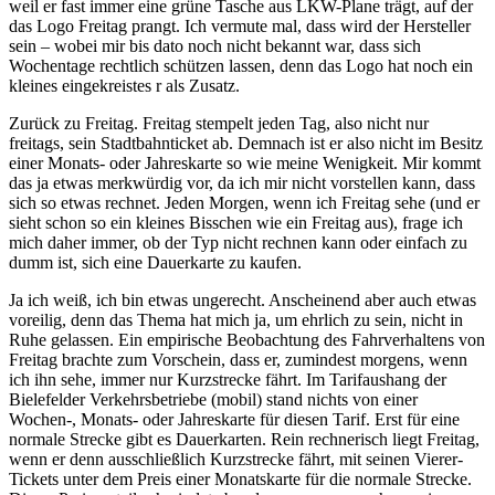
weil er fast immer eine grüne Tasche aus LKW-Plane trägt, auf der
das Logo Freitag prangt. Ich vermute mal, dass wird der Hersteller
sein – wobei mir bis dato noch nicht bekannt war, dass sich
Wochentage rechtlich schützen lassen, denn das Logo hat noch ein
kleines eingekreistes r als Zusatz.
Zurück zu Freitag. Freitag stempelt jeden Tag, also nicht nur
freitags, sein Stadtbahnticket ab. Demnach ist er also nicht im Besitz
einer Monats- oder Jahreskarte so wie meine Wenigkeit. Mir kommt
das ja etwas merkwürdig vor, da ich mir nicht vorstellen kann, dass
sich so etwas rechnet. Jeden Morgen, wenn ich Freitag sehe (und er
sieht schon so ein kleines Bisschen wie ein Freitag aus), frage ich
mich daher immer, ob der Typ nicht rechnen kann oder einfach zu
dumm ist, sich eine Dauerkarte zu kaufen.
Ja ich weiß, ich bin etwas ungerecht. Anscheinend aber auch etwas
voreilig, denn das Thema hat mich ja, um ehrlich zu sein, nicht in
Ruhe gelassen. Ein empirische Beobachtung des Fahrverhaltens von
Freitag brachte zum Vorschein, dass er, zumindest morgens, wenn
ich ihn sehe, immer nur Kurzstrecke fährt. Im Tarifaushang der
Bielefelder Verkehrsbetriebe (mobil) stand nichts von einer
Wochen-, Monats- oder Jahreskarte für diesen Tarif. Erst für eine
normale Strecke gibt es Dauerkarten. Rein rechnerisch liegt Freitag,
wenn er denn ausschließlich Kurzstrecke fährt, mit seinen Vierer-
Tickets unter dem Preis einer Monatskarte für die normale Strecke.