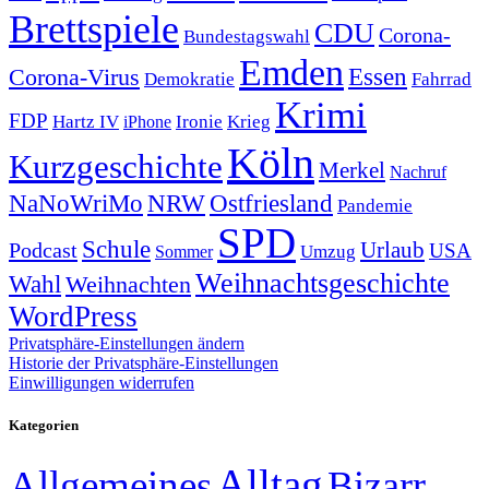
Brettspiele
CDU
Corona-
Bundestagswahl
Emden
Corona-Virus
Essen
Demokratie
Fahrrad
Krimi
FDP
Hartz IV
Krieg
Ironie
iPhone
Köln
Kurzgeschichte
Merkel
Nachruf
NRW
Ostfriesland
NaNoWriMo
Pandemie
SPD
Schule
Urlaub
Podcast
USA
Sommer
Umzug
Weihnachtsgeschichte
Wahl
Weihnachten
WordPress
Privatsphäre-Einstellungen ändern
Historie der Privatsphäre-Einstellungen
Einwilligungen widerrufen
Kategorien
Alltag
Allgemeines
Bizarr