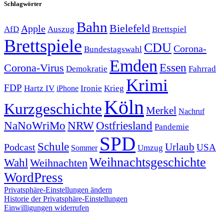
Schlagwörter
Bahn
Bielefeld
Apple
Auszug
AfD
Brettspiel
Brettspiele
CDU
Corona-
Bundestagswahl
Emden
Corona-Virus
Essen
Demokratie
Fahrrad
Krimi
FDP
Hartz IV
Krieg
Ironie
iPhone
Köln
Kurzgeschichte
Merkel
Nachruf
NRW
Ostfriesland
NaNoWriMo
Pandemie
SPD
Schule
Urlaub
Podcast
USA
Sommer
Umzug
Weihnachtsgeschichte
Wahl
Weihnachten
WordPress
Privatsphäre-Einstellungen ändern
Historie der Privatsphäre-Einstellungen
Einwilligungen widerrufen