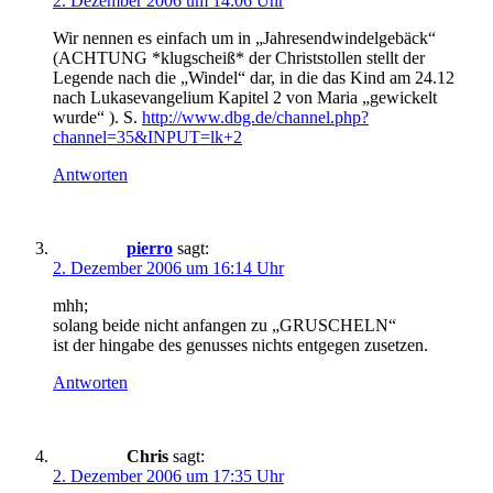
2. Dezember 2006 um 14:06 Uhr
Wir nennen es einfach um in „Jahresendwindelgebäck“
(ACHTUNG *klugscheiß* der Christstollen stellt der
Legende nach die „Windel“ dar, in die das Kind am 24.12
nach Lukasevangelium Kapitel 2 von Maria „gewickelt
wurde“ ). S.
http://www.dbg.de/channel.php?
channel=35&INPUT=lk+2
Antworten
pierro
sagt:
2. Dezember 2006 um 16:14 Uhr
mhh;
solang beide nicht anfangen zu „GRUSCHELN“
ist der hingabe des genusses nichts entgegen zusetzen.
Antworten
Chris
sagt:
2. Dezember 2006 um 17:35 Uhr