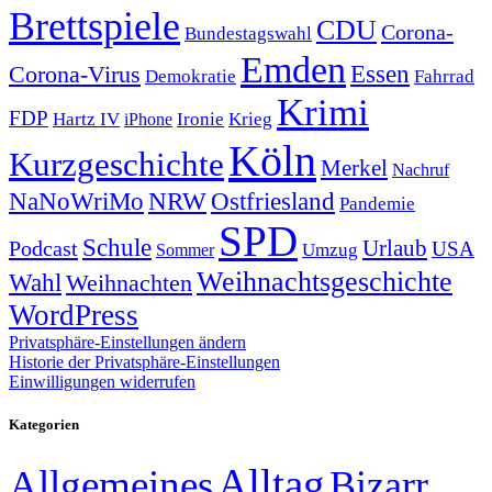
Brettspiele
CDU
Corona-
Bundestagswahl
Emden
Corona-Virus
Essen
Demokratie
Fahrrad
Krimi
FDP
Hartz IV
Krieg
Ironie
iPhone
Köln
Kurzgeschichte
Merkel
Nachruf
NRW
Ostfriesland
NaNoWriMo
Pandemie
SPD
Schule
Urlaub
Podcast
USA
Sommer
Umzug
Weihnachtsgeschichte
Wahl
Weihnachten
WordPress
Privatsphäre-Einstellungen ändern
Historie der Privatsphäre-Einstellungen
Einwilligungen widerrufen
Kategorien
Alltag
Allgemeines
Bizarr