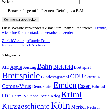
Website
Benachrichtige mich über neue Beiträge via E-Mail.
Diese Website verwendet Akismet, um Spam zu reduzieren.
Erfahre,
wie deine Kommentardaten verarbeitet werden.
Zurück
Vorheriger
Runde Ecken
Nächster
Tarifspiele
Nächster
Schlagwörter
Bahn
Bielefeld
Apple
Auszug
AfD
Brettspiel
Brettspiele
CDU
Corona-
Bundestagswahl
Emden
Corona-Virus
Essen
Demokratie
Fahrrad
Krimi
FDP
Hartz IV
Krieg
Ironie
iPhone
Köln
Kurzgeschichte
Merkel
Nachruf