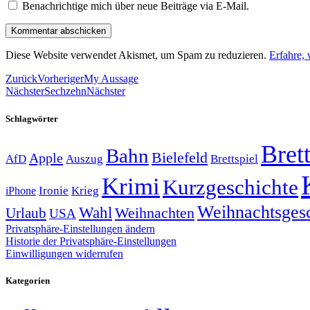
Benachrichtige mich über neue Beiträge via E-Mail.
Diese Website verwendet Akismet, um Spam zu reduzieren.
Erfahre,
Zurück
Vorheriger
My Aussage
Nächster
Sechzehn
Nächster
Schlagwörter
Brett
Bahn
Bielefeld
Apple
Auszug
AfD
Brettspiel
Krimi
Kurzgeschichte
Krieg
Ironie
iPhone
Weihnachtsges
Wahl
Weihnachten
Urlaub
USA
Privatsphäre-Einstellungen ändern
Historie der Privatsphäre-Einstellungen
Einwilligungen widerrufen
Kategorien