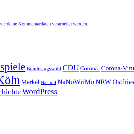
 wie deine Kommentardaten verarbeitet werden.
spiele
CDU
Corona-Viru
Corona-
Bundestagswahl
Köln
NRW
Ostfrie
NaNoWriMo
Merkel
Nachruf
WordPress
chichte