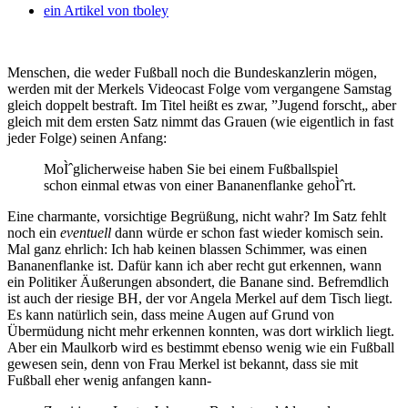
ein Artikel von
tboley
Menschen, die weder Fußball noch die Bundeskanzlerin mögen,
werden mit der Merkels Videocast Folge vom vergangene Samstag
gleich doppelt bestraft. Im Titel heißt es zwar, ”Jugend forscht„ aber
gleich mit dem ersten Satz nimmt das Grauen (wie eigentlich in fast
jeder Folge) seinen Anfang:
MoÌˆglicherweise haben Sie bei einem Fußballspiel
schon einmal etwas von einer Bananenflanke gehoÌˆrt.
Eine charmante, vorsichtige Begrüßung, nicht wahr? Im Satz fehlt
noch ein
eventuell
dann würde er schon fast wieder komisch sein.
Mal ganz ehrlich: Ich hab keinen blassen Schimmer, was einen
Bananenflanke ist. Dafür kann ich aber recht gut erkennen, wann
ein Politiker Äußerungen absondert, die Banane sind. Befremdlich
ist auch der riesige BH, der vor Angela Merkel auf dem Tisch liegt.
Es kann natürlich sein, dass meine Augen auf Grund von
Übermüdung nicht mehr erkennen konnten, was dort wirklich liegt.
Aber ein Maulkorb wird es bestimmt ebenso wenig wie ein Fußball
gewesen sein, denn von Frau Merkel ist bekannt, dass sie mit
Fußball eher wenig anfangen kann-