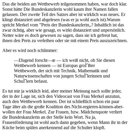
Das die beiden am Wettbewerb teilgenommen haben, war doch klar.
Sonst hätte Die Bundeskanzlerin wohl kaum ihre Namen fallen
gelassen. Der zweite Teil des Satzes aber ist wirklich was neues. Er
klingt distanziert und abgelesen (was er ja wohl auch ist).Warum
spricht Merkel vom ”Preis der Bundeskanzlerin„? Inhaltlich ist das
zwar richtig, aber wie gesagt, es wirkt distanziert und unpersönlich.
Netter wäre es doch gewesen zu sagen, dass sie ich gefreut hat,
ihnen den Preis zu verleihen oder sie mit einem Preis auszuzeichnen.
Aber es wird noch schlimmer:
—žJugend forscht—œ — ich weiß nicht, ob Sie diesen
Wettbewerb kennen — ist Europas groÌˆßter
Wettbewerb, der sich mit Technik, Mathematik und
Naturwissenschaften von jungen SchuÌˆlerinnen und
SchuÌˆlern befasst.
Es tut mir ja wirklich leid, aber meiner Meinung nach sollte jeder,
der in der Lage ist, sich den Videocast von Frau Merkel anzutun,
auch den Wettbewerb kennen. Der ist schließlich schon ein paar
Tage älter als die große Koalition des Nicht-regieren-können-aber-
wollen der Frau Merkel. Zur Frauen, bzw. Mädchenquote verliert
die Bundeskanzlerin an der Stelle kein Wort. Na ja,
Frauenförderung ist wohl auch dann gegeben, wenn Mann ihr in der
Küche beim spülen anerkennend auf die Schulter klopft.