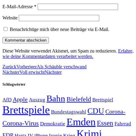
E-Mail-Adresse
*
Website
Benachrichtige mich über neue Beiträge via E-Mail.
Diese Website verwendet Akismet, um Spam zu reduzieren.
Erfahre,
wie deine Kommentardaten verarbeitet werden.
Zurück
Vorheriger
Als Schäuble verschwand
Nächster
Voll erwischt
Nächster
Schlagwörter
Bahn
Bielefeld
Apple
Auszug
AfD
Brettspiel
Brettspiele
CDU
Corona-
Bundestagswahl
Emden
Corona-Virus
Essen
Demokratie
Fahrrad
Krimi
FDP
Hartz IV
Krieg
Ironie
iPhone