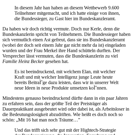
In diesem Jahr han haben an diesem Wettbewerb 9.600
Teilnehmer mitgemacht, und ich hatte einige von ihnen,
die Bundessieger, zu Gast hier im Bundeskanzleramt.
Da haben wir doch richtig vermute. Doch nur Kerle, denn die
Bundeskanzlerin spricht von Teilnehmern. Die Bundessieger haben
sich vermutlich einen Ast gefreut, dass sie ins Bundeskanzleramt
(wobei der doch seit einem Jahr gar nicht mehr da ist) eingeladen
wurden und der Frau Merkel ihre Hand schütteln durften. Der
Versprecher lässt vermuten, dass die Bundeskanzlerin zu viel
Familie Heinz Becker
gesehen hat.
Es ist beeindruckend, mit welchem Elan, mit welcher
Kraft und mit welcher Intelligenz junge Leute heute
bereits BeitraÌˆge dazu leisten, dass wir in unserer Welt
neue Ideen in neue Produkte umsetzen koÌˆnnen.
Mindestens genauso beeindruckend dürfte dann in ein paar Jahren
zu erfahren sein, dass der größte Teil der Preisträger als
Dauerpraktikant ausgebeutet wird oder dabei ist, als Arbeitsloser in
die Bedeutungslosigkeit abzudriften. Wie heißt es doch noch so
schön: „Mit 16 hat man noch Träume…”
Und das trifft sich sehr gut mit der Hightech-Strategie