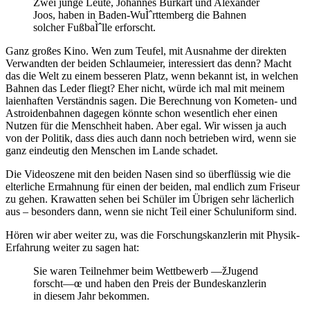
Zwei junge Leute, Johannes Burkart und Alexander
Joos, haben in Baden-WuÌˆrttemberg die Bahnen
solcher FußbaÌˆlle erforscht.
Ganz großes Kino. Wen zum Teufel, mit Ausnahme der direkten
Verwandten der beiden Schlaumeier, interessiert das denn? Macht
das die Welt zu einem besseren Platz, wenn bekannt ist, in welchen
Bahnen das Leder fliegt? Eher nicht, würde ich mal mit meinem
laienhaften Verständnis sagen. Die Berechnung von Kometen- und
Astroidenbahnen dagegen könnte schon wesentlich eher einen
Nutzen für die Menschheit haben. Aber egal. Wir wissen ja auch
von der Politik, dass dies auch dann noch betrieben wird, wenn sie
ganz eindeutig den Menschen im Lande schadet.
Die Videoszene mit den beiden Nasen sind so überflüssig wie die
elterliche Ermahnung für einen der beiden, mal endlich zum Friseur
zu gehen. Krawatten sehen bei Schüler im Übrigen sehr lächerlich
aus – besonders dann, wenn sie nicht Teil einer Schuluniform sind.
Hören wir aber weiter zu, was die Forschungskanzlerin mit Physik-
Erfahrung weiter zu sagen hat:
Sie waren Teilnehmer beim Wettbewerb —žJugend
forscht—œ und haben den Preis der Bundeskanzlerin
in diesem Jahr bekommen.