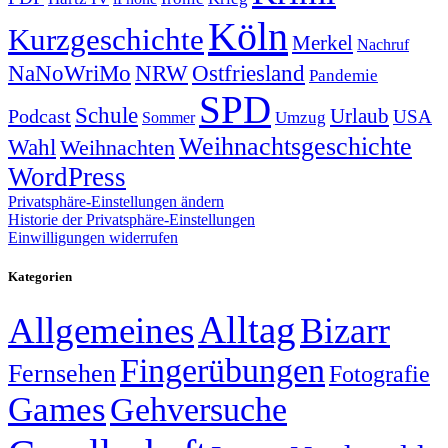
Köln
Kurzgeschichte
Merkel
Nachruf
NRW
Ostfriesland
NaNoWriMo
Pandemie
SPD
Schule
Urlaub
Podcast
USA
Sommer
Umzug
Weihnachtsgeschichte
Wahl
Weihnachten
WordPress
Privatsphäre-Einstellungen ändern
Historie der Privatsphäre-Einstellungen
Einwilligungen widerrufen
Kategorien
Alltag
Allgemeines
Bizarr
Fingerübungen
Fernsehen
Fotografie
Games
Gehversuche