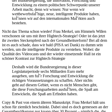
der Bundesregierung, die Innovation, Forschung und
Entwicklung zu einem politischen Schwerpunkt unserer
Arbeit macht, denn wir wissen: Nur wenn wir
wettbewerbsfaÌˆhige, neue, intelligente Produkte haben,
koÌˆnnen wir auf den internationalen MaÌˆrkten auch
bestehen.
Nicht das Thema schon wieder! Frau Merkel, um Himmels Willen
verschonen sie uns mit ihrer Hightech-Strategie! Oder ist das jetzt
ihr zweites Steckenpferd nach der Gesundheitsreform? Bei all dem
ist es auch schade, dass wir bald (PISA sei Dank) zu dumm sein
werden, um die intelligente Produkte zu verstehen. Wobei: die
Qualität des Videocasts und der wieder einsetzende Hall ist ein
schöner Kontrast zur Hightech-Strategie
Deshalb wird die Bundesregierung in dieser
Legislaturperiode sechs Milliarden Euro mehr
ausgeben, um fuÌˆr Forschung und Entwicklung die
richtigen Voraussetzungen zu schaffen. Aber nichts
geht auf diesem Gebiet, wenn es nicht Menschen gibt,
die diese Forschungsarbeiten ausfuÌˆhren, die Spaß am
Entwickeln, die Spaß am Erfinden haben.
Copy & Past von einem älteren Manuskript. Frau Merkel hält uns
schon für ziemlich beschränkt. Dabei sind es doch gemessen an der
Gesamtbevölkerung nur knapp über 30 Prozent – nämlich die, die