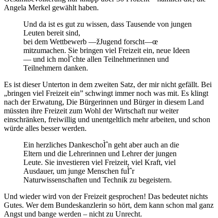
Angela Merkel gewählt haben.
Und da ist es gut zu wissen, dass Tausende von jungen
Leuten bereit sind,
bei dem Wettbewerb —žJugend forscht—œ
mitzumachen. Sie bringen viel Freizeit ein, neue Ideen
— und ich moÌˆchte allen Teilnehmerinnen und
Teilnehmern danken.
Es ist dieser Unterton in dem zweiten Satz, der mir nicht gefällt. Bei
„bringen viel Freizeit ein” schwingt immer noch was mit. Es klingt
nach der Erwatung, Die Bürgerinnen und Bürger in diesem Land
müssten ihre Freizeit zum Wohl der Wirtschaft nur weiter
einschränken, freiwillig und unentgeltlich mehr arbeiten, und schon
würde alles besser werden.
Ein herzliches DankeschoÌˆn geht aber auch an die
Eltern und die Lehrerinnen und Lehrer der jungen
Leute. Sie investieren viel Freizeit, viel Kraft, viel
Ausdauer, um junge Menschen fuÌˆr
Naturwissenschaften und Technik zu begeistern.
Und wieder wird von der Freizeit gesprochen! Das bedeutet nichts
Gutes. Wer dem Bundeskanzlerin so hört, dem kann schon mal ganz
Angst und bange werden – nicht zu Unrecht.