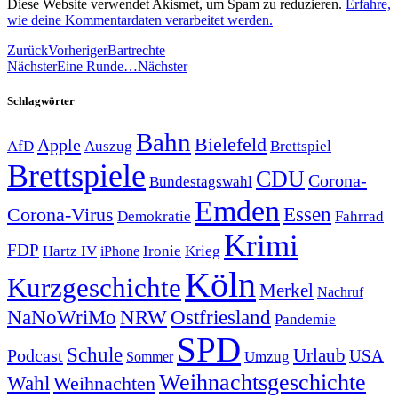
Diese Website verwendet Akismet, um Spam zu reduzieren.
Erfahre,
wie deine Kommentardaten verarbeitet werden.
Zurück
Vorheriger
Bartrechte
Nächster
Eine Runde…
Nächster
Schlagwörter
Bahn
Bielefeld
Apple
Auszug
AfD
Brettspiel
Brettspiele
CDU
Corona-
Bundestagswahl
Emden
Corona-Virus
Essen
Demokratie
Fahrrad
Krimi
FDP
Hartz IV
Krieg
Ironie
iPhone
Köln
Kurzgeschichte
Merkel
Nachruf
NRW
Ostfriesland
NaNoWriMo
Pandemie
SPD
Schule
Urlaub
Podcast
USA
Sommer
Umzug
Weihnachtsgeschichte
Wahl
Weihnachten