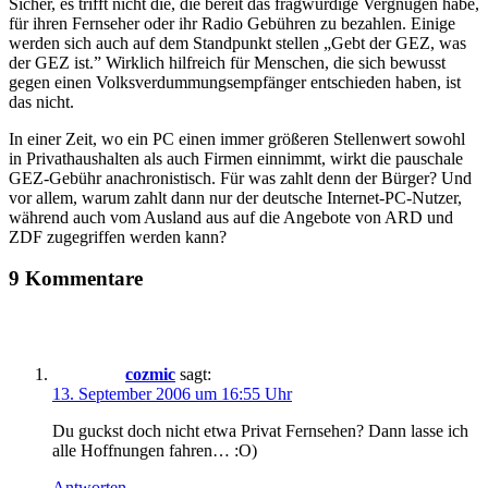
Sicher, es trifft nicht die, die bereit das fragwürdige Vergnügen habe,
für ihren Fernseher oder ihr Radio Gebühren zu bezahlen. Einige
werden sich auch auf dem Standpunkt stellen „Gebt der GEZ, was
der GEZ ist.” Wirklich hilfreich für Menschen, die sich bewusst
gegen einen Volksverdummungsempfänger entschieden haben, ist
das nicht.
In einer Zeit, wo ein PC einen immer größeren Stellenwert sowohl
in Privathaushalten als auch Firmen einnimmt, wirkt die pauschale
GEZ-Gebühr anachronistisch. Für was zahlt denn der Bürger? Und
vor allem, warum zahlt dann nur der deutsche Internet-PC-Nutzer,
während auch vom Ausland aus auf die Angebote von ARD und
ZDF zugegriffen werden kann?
9 Kommentare
cozmic
sagt:
13. September 2006 um 16:55 Uhr
Du guckst doch nicht etwa Privat Fernsehen? Dann lasse ich
alle Hoffnungen fahren… :O)
Antworten