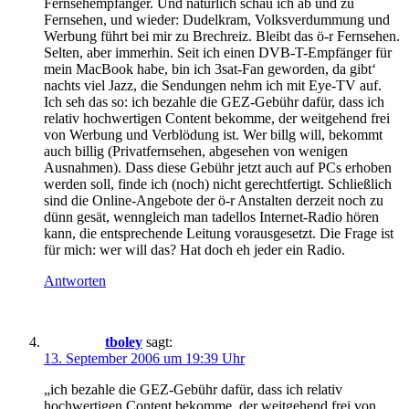
Fernsehempfänger. Und natürlich schau ich ab und zu
Fernsehen, und wieder: Dudelkram, Volksverdummung und
Werbung führt bei mir zu Brechreiz. Bleibt das ö-r Fernsehen.
Selten, aber immerhin. Seit ich einen DVB-T-Empfänger für
mein MacBook habe, bin ich 3sat-Fan geworden, da gibt‘
nachts viel Jazz, die Sendungen nehm ich mit Eye-TV auf.
Ich seh das so: ich bezahle die GEZ-Gebühr dafür, dass ich
relativ hochwertigen Content bekomme, der weitgehend frei
von Werbung und Verblödung ist. Wer billg will, bekommt
auch billig (Privatfernsehen, abgesehen von wenigen
Ausnahmen). Dass diese Gebühr jetzt auch auf PCs erhoben
werden soll, finde ich (noch) nicht gerechtfertigt. Schließlich
sind die Online-Angebote der ö-r Anstalten derzeit noch zu
dünn gesät, wenngleich man tadellos Internet-Radio hören
kann, die entsprechende Leitung vorausgesetzt. Die Frage ist
für mich: wer will das? Hat doch eh jeder ein Radio.
Antworten
tboley
sagt:
13. September 2006 um 19:39 Uhr
„ich bezahle die GEZ-Gebühr dafür, dass ich relativ
hochwertigen Content bekomme, der weitgehend frei von