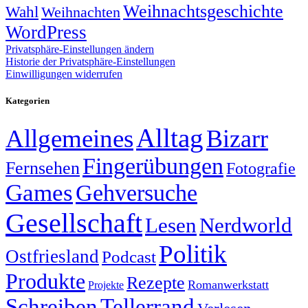
Weihnachtsgeschichte
Wahl
Weihnachten
WordPress
Privatsphäre-Einstellungen ändern
Historie der Privatsphäre-Einstellungen
Einwilligungen widerrufen
Kategorien
Alltag
Allgemeines
Bizarr
Fingerübungen
Fernsehen
Fotografie
Games
Gehversuche
Gesellschaft
Lesen
Nerdworld
Politik
Ostfriesland
Podcast
Produkte
Rezepte
Romanwerkstatt
Projekte
Schreiben
Tellerrand