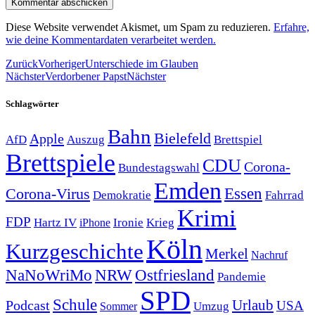
Diese Website verwendet Akismet, um Spam zu reduzieren.
Erfahre,
wie deine Kommentardaten verarbeitet werden.
Zurück
Vorheriger
Unterschiede im Glauben
Nächster
Verdorbener Papst
Nächster
Schlagwörter
Bahn
Bielefeld
Apple
Auszug
AfD
Brettspiel
Brettspiele
CDU
Corona-
Bundestagswahl
Emden
Corona-Virus
Essen
Demokratie
Fahrrad
Krimi
FDP
Hartz IV
Krieg
Ironie
iPhone
Köln
Kurzgeschichte
Merkel
Nachruf
NRW
Ostfriesland
NaNoWriMo
Pandemie
SPD
Schule
Urlaub
Podcast
USA
Sommer
Umzug