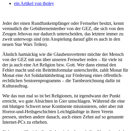
ein Artikel von
tboley
Jeder der einen Rundfunkempfänger oder Fernseher besitzt, kennt
vermutlich die Gebühreneintreiber von der GEZ, die sich von den
Zeugen Jehovas nur dadurch unterscheiden, das letztere immer zu
zweit unterwegs sind (ein Anspielung darauf gibt es auch in den
neuen Star Wars Teilen).
Ähnlich hartnäckig wie die Glaubensvertreter möchte der Mensch
von der GEZ mit uns über unseren Fernseher reden – für viele ist
der ja auch eine Art Religion bzw. Gott. Wer dann einmal den
Fehler macht und ein Beitrittsformular unterschreibt, zahlt Monat für
Monat eine Art Solidaritätsbeitrag zur Förderung eines öffentlich-
rechtlichen Seniorenprogramms – die Tarnbezeichnung dafür ist
Kulturauftrag.
Wie das nun mal so ist bei Religionen, ist irgendwann der Punkt
erreicht, wo gute Absichten in Gier umschlagen. Während die eine
mit blutigen Schwert neue Kontinente missionieren, oder aber mit
Horror-und-Heilsgeschichten Leichtgläubige in ihren Verein
pressen, streben andere danach, auch einen Zehnt auf so genannte
Internet-PCs zu erheben.