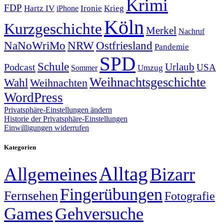
Krimi
FDP
Hartz IV
Krieg
Ironie
iPhone
Köln
Kurzgeschichte
Merkel
Nachruf
NRW
Ostfriesland
NaNoWriMo
Pandemie
SPD
Schule
Urlaub
Podcast
USA
Sommer
Umzug
Weihnachtsgeschichte
Wahl
Weihnachten
WordPress
Privatsphäre-Einstellungen ändern
Historie der Privatsphäre-Einstellungen
Einwilligungen widerrufen
Kategorien
Alltag
Allgemeines
Bizarr
Fingerübungen
Fernsehen
Fotografie
Games
Gehversuche