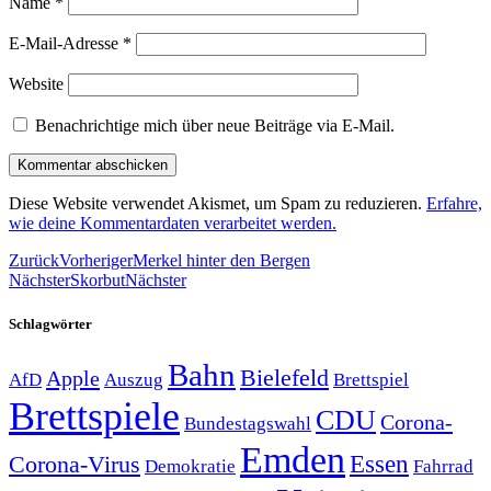
Name
*
E-Mail-Adresse
*
Website
Benachrichtige mich über neue Beiträge via E-Mail.
Diese Website verwendet Akismet, um Spam zu reduzieren.
Erfahre,
wie deine Kommentardaten verarbeitet werden.
Zurück
Vorheriger
Merkel hinter den Bergen
Nächster
Skorbut
Nächster
Schlagwörter
Bahn
Bielefeld
Apple
Auszug
AfD
Brettspiel
Brettspiele
CDU
Corona-
Bundestagswahl
Emden
Corona-Virus
Essen
Demokratie
Fahrrad