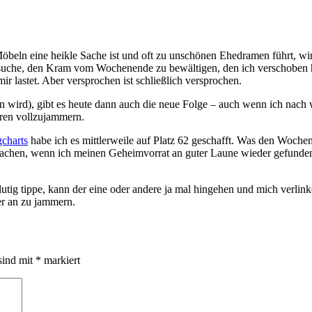
Möbeln eine heikle Sache ist und oft zu unschönen Ehedramen führt, wir
versuche, den Kram vom Wochenende zu bewältigen, den ich verschoben 
ir lastet. Aber versprochen ist schließlich versprochen.
rn wird), gibt es heute dann auch die neue Folge – auch wenn ich nach
hren vollzujammern.
charts
habe ich es mittlerweile auf Platz 62 geschafft. Was den Woche
achen, wenn ich meinen Geheimvorrat an guter Laune wieder gefunden
blutig tippe, kann der eine oder andere ja mal hingehen und mich verli
er an zu jammern.
sind mit
*
markiert