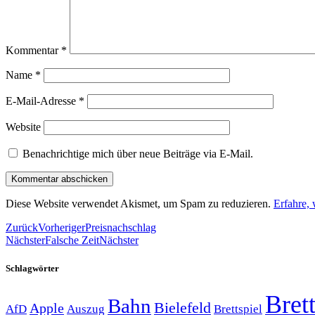
Kommentar
*
Name
*
E-Mail-Adresse
*
Website
Benachrichtige mich über neue Beiträge via E-Mail.
Diese Website verwendet Akismet, um Spam zu reduzieren.
Erfahre,
Zurück
Vorheriger
Preisnachschlag
Nächster
Falsche Zeit
Nächster
Schlagwörter
Brett
Bahn
Bielefeld
Apple
Auszug
AfD
Brettspiel