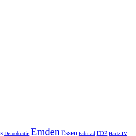
Emden
s
Essen
FDP
Demokratie
Hartz IV
Fahrrad