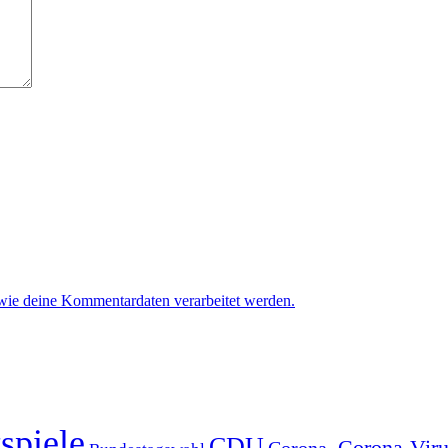
 wie deine Kommentardaten verarbeitet werden.
spiele
CDU
Corona-Viru