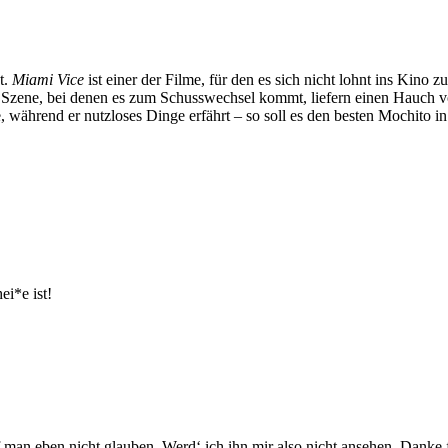
t.
Miami Vice
ist einer der Filme, für den es sich nicht lohnt ins Kino
wei Szene, bei denen es zum Schusswechsel kommt, liefern einen Hauch v
 während er nutzloses Dinge erfährt – so soll es den besten Mochito i
ei*e ist!
 man eben nicht glauben. Werd‘ ich ihn mir also nicht ansehen. Danke 