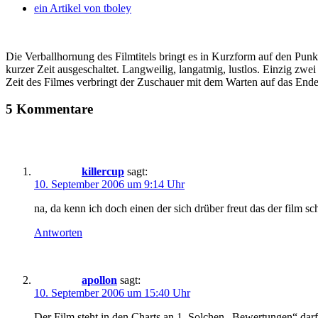
ein Artikel von
tboley
Die Verballhornung des Filmtitels bringt es in Kurzform auf den Punk
kurzer Zeit ausgeschaltet. Langweilig, langatmig, lustlos. Einzig z
Zeit des Filmes verbringt der Zuschauer mit dem Warten auf das Ende,
5 Kommentare
killercup
sagt:
10. September 2006 um 9:14 Uhr
na, da kenn ich doch einen der sich drüber freut das der film sch
Antworten
apollon
sagt:
10. September 2006 um 15:40 Uhr
Der Film steht in den Charts an 1. Solchen „Bewertungen“ darf