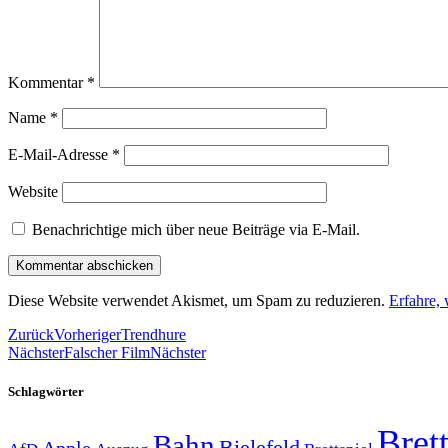
Kommentar
*
Name
*
E-Mail-Adresse
*
Website
Benachrichtige mich über neue Beiträge via E-Mail.
Diese Website verwendet Akismet, um Spam zu reduzieren.
Erfahre,
Zurück
Vorheriger
Trendhure
Nächster
Falscher Film
Nächster
Schlagwörter
Brett
Bahn
Bielefeld