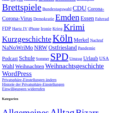
Brettspiele
CDU
Corona-
Bundestagswahl
Emden
Corona-Virus
Essen
Demokratie
Fahrrad
Krimi
FDP
Hartz IV
Krieg
Ironie
iPhone
Köln
Kurzgeschichte
Merkel
Nachruf
NRW
Ostfriesland
NaNoWriMo
Pandemie
SPD
Schule
Urlaub
Podcast
USA
Sommer
Umzug
Weihnachtsgeschichte
Wahl
Weihnachten
WordPress
Privatsphäre-Einstellungen ändern
Historie der Privatsphäre-Einstellungen
Einwilligungen widerrufen
Kategorien
Alltag
Allgemeines
Bizarr