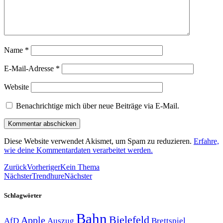
Name
*
E-Mail-Adresse
*
Website
Benachrichtige mich über neue Beiträge via E-Mail.
Diese Website verwendet Akismet, um Spam zu reduzieren.
Erfahre,
wie deine Kommentardaten verarbeitet werden.
Zurück
Vorheriger
Kein Thema
Nächster
Trendhure
Nächster
Schlagwörter
Bahn
Bielefeld
Apple
Auszug
AfD
Brettspiel