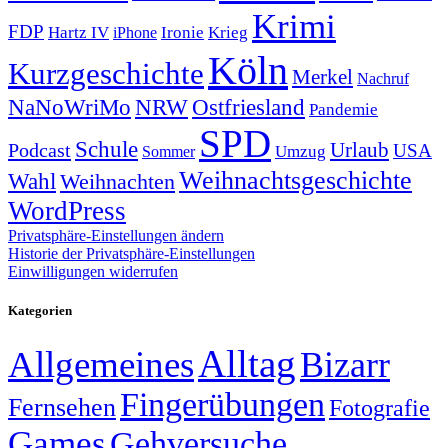
Krimi
FDP
Hartz IV
Krieg
Ironie
iPhone
Köln
Kurzgeschichte
Merkel
Nachruf
NRW
Ostfriesland
NaNoWriMo
Pandemie
SPD
Schule
Urlaub
Podcast
USA
Sommer
Umzug
Weihnachtsgeschichte
Wahl
Weihnachten
WordPress
Privatsphäre-Einstellungen ändern
Historie der Privatsphäre-Einstellungen
Einwilligungen widerrufen
Kategorien
Alltag
Allgemeines
Bizarr
Fingerübungen
Fernsehen
Fotografie
Games
Gehversuche