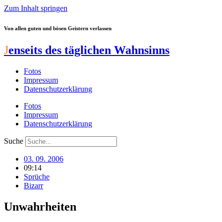
Zum Inhalt springen
Von allen guten und bösen Geistern verlassen
J
enseits des täglichen Wahnsinns
Fotos
Impressum
Datenschutzerklärung
Fotos
Impressum
Datenschutzerklärung
Suche
03. 09. 2006
09:14
Sprüche
Bizarr
Unwahrheiten