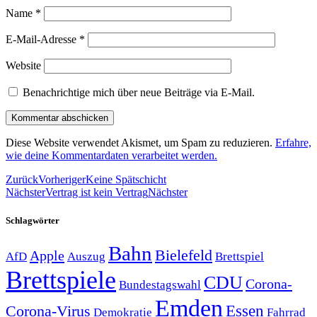
Name
*
E-Mail-Adresse
*
Website
Benachrichtige mich über neue Beiträge via E-Mail.
Diese Website verwendet Akismet, um Spam zu reduzieren.
Erfahre,
wie deine Kommentardaten verarbeitet werden.
Zurück
Vorheriger
Keine Spätschicht
Nächster
Vertrag ist kein Vertrag
Nächster
Schlagwörter
Bahn
Bielefeld
Apple
Auszug
AfD
Brettspiel
Brettspiele
CDU
Corona-
Bundestagswahl
Emden
Corona-Virus
Essen
Demokratie
Fahrrad