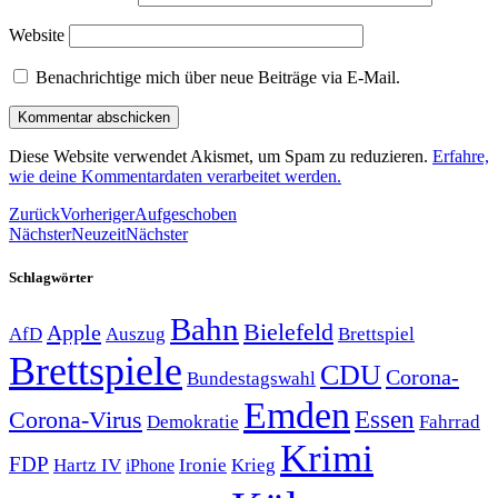
Website
Benachrichtige mich über neue Beiträge via E-Mail.
Diese Website verwendet Akismet, um Spam zu reduzieren.
Erfahre,
wie deine Kommentardaten verarbeitet werden.
Zurück
Vorheriger
Aufgeschoben
Nächster
Neuzeit
Nächster
Schlagwörter
Bahn
Bielefeld
Apple
Auszug
AfD
Brettspiel
Brettspiele
CDU
Corona-
Bundestagswahl
Emden
Corona-Virus
Essen
Demokratie
Fahrrad
Krimi
FDP
Hartz IV
Krieg
Ironie
iPhone