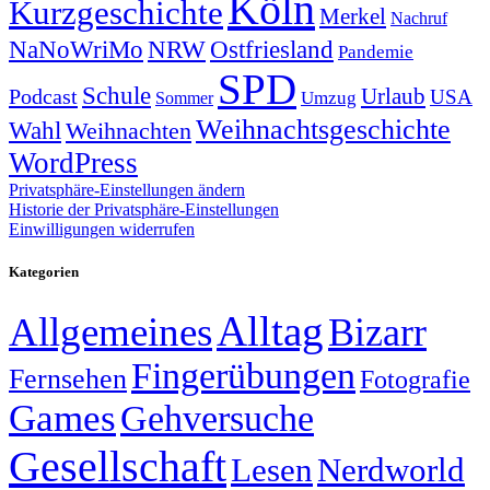
Köln
Kurzgeschichte
Merkel
Nachruf
NRW
Ostfriesland
NaNoWriMo
Pandemie
SPD
Schule
Urlaub
Podcast
USA
Sommer
Umzug
Weihnachtsgeschichte
Wahl
Weihnachten
WordPress
Privatsphäre-Einstellungen ändern
Historie der Privatsphäre-Einstellungen
Einwilligungen widerrufen
Kategorien
Alltag
Allgemeines
Bizarr
Fingerübungen
Fernsehen
Fotografie
Games
Gehversuche
Gesellschaft
Lesen
Nerdworld