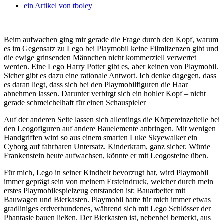
ein Artikel von
tboley
Beim aufwachen ging mir gerade die Frage durch den Kopf, warum
es im Gegensatz zu Lego bei Playmobil keine Filmlizenzen gibt und
die ewige grinsenden Männchen nicht kommerziell verwertet
werden. Eine Lego Harry Potter gibt es, aber keinen von Playmobil.
Sicher gibt es dazu eine rationale Antwort. Ich denke dagegen, dass
es daran liegt, dass sich bei den Playmobilfiguren die Haar
abnehmen lassen. Darunter verbirgt sich ein hohler Kopf – nicht
gerade schmeichelhaft für einen Schauspieler
Auf der anderen Seite lassen sich allerdings die Körpereinzelteile bei
den Leogofiguren auf andere Bauelemente anbringen. Mit wenigen
Handgriffen wird so aus einem smarten Luke Skyewalker ein
Cyborg auf fahrbaren Untersatz. Kinderkram, ganz sicher. Würde
Frankenstein heute aufwachsen, könnte er mit Leogosteine üben.
Für mich, Lego in seiner Kindheit bevorzugt hat, wird Playmobil
immer geprägt sein von meinem Ersteindruck, welcher durch mein
erstes Playmobilespielzeug entstanden ist: Bauarbeiter mit
Bauwagen und Bierkasten. Playmobil hatte für mich immer etwas
gradliniges erdverbundenes, während sich mit Lego Schlösser der
Phantasie bauen ließen. Der Bierkasten ist, nebenbei bemerkt, aus