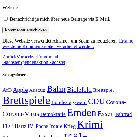
Website
Benachrichtige mich über neue Beiträge via E-Mail.
Diese Website verwendet Akismet, um Spam zu reduzieren.
Erfahre,
wie deine Kommentardaten verarbeitet werden.
Zurück
Vorheriger
Fronturlaub
Nächster
Spendenaktion
Nächster
Schlagwörter
Bahn
Bielefeld
Apple
Auszug
AfD
Brettspiel
Brettspiele
CDU
Corona-
Bundestagswahl
Emden
Corona-Virus
Essen
Demokratie
Fahrrad
Krimi
FDP
Hartz IV
Krieg
Ironie
iPhone