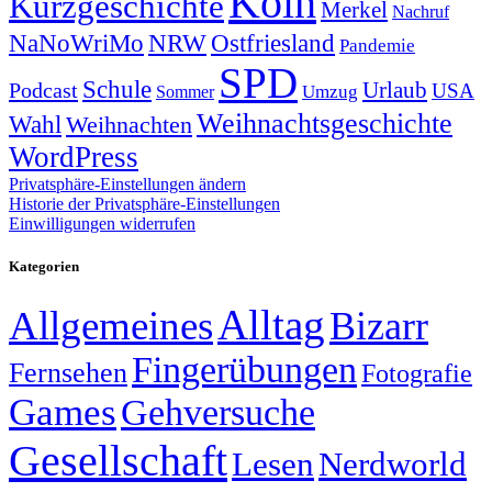
Köln
Kurzgeschichte
Merkel
Nachruf
NRW
Ostfriesland
NaNoWriMo
Pandemie
SPD
Schule
Urlaub
Podcast
USA
Sommer
Umzug
Weihnachtsgeschichte
Wahl
Weihnachten
WordPress
Privatsphäre-Einstellungen ändern
Historie der Privatsphäre-Einstellungen
Einwilligungen widerrufen
Kategorien
Alltag
Allgemeines
Bizarr
Fingerübungen
Fernsehen
Fotografie
Games
Gehversuche
Gesellschaft
Lesen
Nerdworld