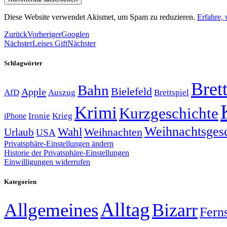
Diese Website verwendet Akismet, um Spam zu reduzieren.
Erfahre,
Zurück
Vorheriger
Googlen
Nächster
Leises Gift
Nächster
Schlagwörter
Brett
Bahn
Bielefeld
Apple
Auszug
AfD
Brettspiel
Krimi
Kurzgeschichte
Krieg
Ironie
iPhone
Weihnachtsges
Wahl
Weihnachten
Urlaub
USA
Privatsphäre-Einstellungen ändern
Historie der Privatsphäre-Einstellungen
Einwilligungen widerrufen
Kategorien
Alltag
Allgemeines
Bizarr
Fern