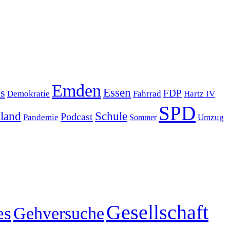
Emden
s
Essen
FDP
Demokratie
Hartz IV
Fahrrad
SPD
sland
Schule
Podcast
Pandemie
Sommer
Umzug
Gesellschaft
es
Gehversuche