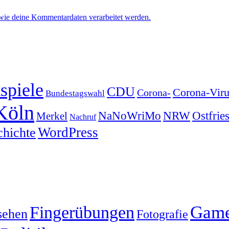
 wie deine Kommentardaten verarbeitet werden.
spiele
CDU
Corona-Viru
Corona-
Bundestagswahl
Köln
NRW
Ostfrie
NaNoWriMo
Merkel
Nachruf
WordPress
chichte
Gam
Fingerübungen
sehen
Fotografie