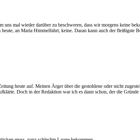
 uns mal wieder darüber zu beschweren, dass wir morgens keine bekom
h heute, an Maria Himmelfahrt, keine. Daran kann auch der fleißigste B
itung heute auf. Meinen Ärger über die gestohlene oder nicht zugestel
 aufklärte. Doch in der Redaktion war ich es dann schon, der die Grün
ühstücken muss, ganz schlechte Laune bekommen …