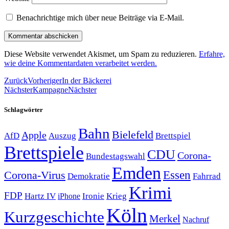
Benachrichtige mich über neue Beiträge via E-Mail.
Diese Website verwendet Akismet, um Spam zu reduzieren.
Erfahre,
wie deine Kommentardaten verarbeitet werden.
Zurück
Vorheriger
In der Bäckerei
Nächster
Kampagne
Nächster
Schlagwörter
Bahn
Bielefeld
Apple
Auszug
AfD
Brettspiel
Brettspiele
CDU
Corona-
Bundestagswahl
Emden
Corona-Virus
Essen
Demokratie
Fahrrad
Krimi
FDP
Hartz IV
Krieg
Ironie
iPhone
Köln
Kurzgeschichte
Merkel
Nachruf