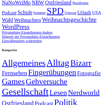
NRW
Ostfriesland
NaNoWriMo
Pandemie
SPD
Schule
Urlaub
Podcast
USA
Sommer
Umzug
Weihnachtsgeschichte
Wahl
Weihnachten
WordPress
Privatsphäre-Einstellungen ändern
Historie der Privatsphäre-Einstellungen
Einwilligungen widerrufen
Kategorien
Alltag
Allgemeines
Bizarr
Fingerübungen
Fernsehen
Fotografie
Games
Gehversuche
Gesellschaft
Lesen
Nerdworld
Politik
Ostfriesland
Podcast