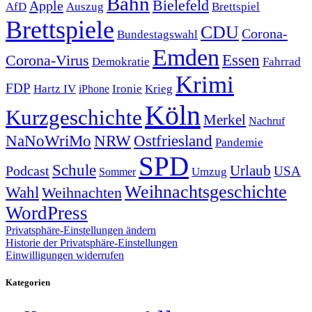
Bahn
Bielefeld
Apple
Auszug
AfD
Brettspiel
Brettspiele
CDU
Corona-
Bundestagswahl
Emden
Corona-Virus
Essen
Demokratie
Fahrrad
Krimi
FDP
Hartz IV
Krieg
Ironie
iPhone
Köln
Kurzgeschichte
Merkel
Nachruf
NRW
Ostfriesland
NaNoWriMo
Pandemie
SPD
Schule
Urlaub
Podcast
USA
Sommer
Umzug
Weihnachtsgeschichte
Wahl
Weihnachten
WordPress
Privatsphäre-Einstellungen ändern
Historie der Privatsphäre-Einstellungen
Einwilligungen widerrufen
Kategorien