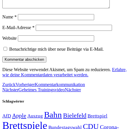
Name
*
E-Mail-Adresse
*
Website
Benachrichtige mich über neue Beiträge via E-Mail.
Diese Website verwendet Akismet, um Spam zu reduzieren.
Erfahre,
wie deine Kommentardaten verarbeitet werden.
Zurück
Vorheriger
Kommentarkommunikation
Nächster
Geheimes Trainingsvideo
Nächster
Schlagwörter
Bahn
Bielefeld
Apple
Auszug
AfD
Brettspiel
Brettspiele
CDU
Corona-
Bundestagswahl