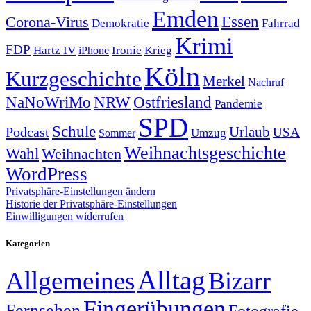
Emden
Corona-Virus
Essen
Demokratie
Fahrrad
Krimi
FDP
Hartz IV
Krieg
Ironie
iPhone
Köln
Kurzgeschichte
Merkel
Nachruf
NRW
Ostfriesland
NaNoWriMo
Pandemie
SPD
Schule
Urlaub
Podcast
USA
Sommer
Umzug
Weihnachtsgeschichte
Wahl
Weihnachten
WordPress
Privatsphäre-Einstellungen ändern
Historie der Privatsphäre-Einstellungen
Einwilligungen widerrufen
Kategorien
Alltag
Allgemeines
Bizarr
Fingerübungen
Fernsehen