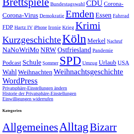
Brettspiele
CDU
Corona-
Bundestagswahl
Emden
Corona-Virus
Essen
Demokratie
Fahrrad
Krimi
FDP
Hartz IV
Krieg
Ironie
iPhone
Köln
Kurzgeschichte
Merkel
Nachruf
NRW
Ostfriesland
NaNoWriMo
Pandemie
SPD
Schule
Urlaub
Podcast
USA
Sommer
Umzug
Weihnachtsgeschichte
Wahl
Weihnachten
WordPress
Privatsphäre-Einstellungen ändern
Historie der Privatsphäre-Einstellungen
Einwilligungen widerrufen
Kategorien
Alltag
Allgemeines
Bizarr