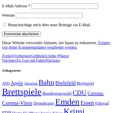
E-Mail-Adresse
*
Website
Benachrichtige mich über neue Beiträge via E-Mail.
Diese Website verwendet Akismet, um Spam zu reduzieren.
Erfahre,
wie deine Kommentardaten verarbeitet werden.
Zurück
Vorheriger
Gefährlich hohe Pflanze
Nächster
Zu Gast mit Fahne
Nächster
Schlagwörter
Bahn
Bielefeld
Apple
Auszug
AfD
Brettspiel
Brettspiele
CDU
Corona-
Bundestagswahl
Emden
Corona-Virus
Essen
Demokratie
Fahrrad
Krimi
FDP
Hartz IV
Krieg