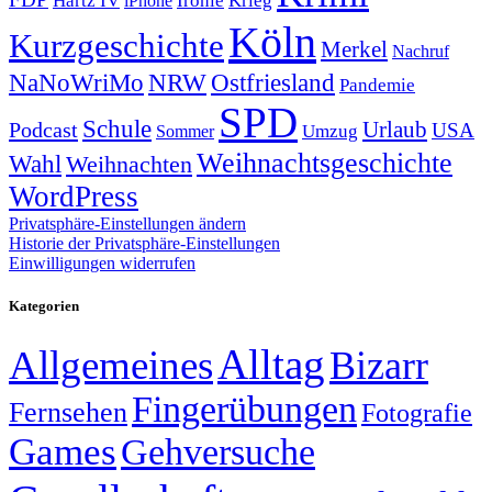
Ironie
iPhone
Köln
Kurzgeschichte
Merkel
Nachruf
NRW
Ostfriesland
NaNoWriMo
Pandemie
SPD
Schule
Urlaub
Podcast
USA
Sommer
Umzug
Weihnachtsgeschichte
Wahl
Weihnachten
WordPress
Privatsphäre-Einstellungen ändern
Historie der Privatsphäre-Einstellungen
Einwilligungen widerrufen
Kategorien
Alltag
Allgemeines
Bizarr
Fingerübungen
Fernsehen
Fotografie
Games
Gehversuche