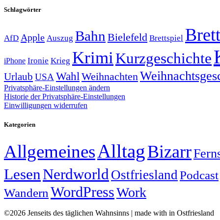
Schlagwörter
Brett
Bahn
Bielefeld
Apple
Auszug
AfD
Brettspiel
Krimi
Kurzgeschichte
Krieg
Ironie
iPhone
Weihnachtsges
Wahl
Weihnachten
Urlaub
USA
Privatsphäre-Einstellungen ändern
Historie der Privatsphäre-Einstellungen
Einwilligungen widerrufen
Kategorien
Alltag
Allgemeines
Bizarr
Fern
Lesen
Nerdworld
Ostfriesland
Podcast
WordPress
Work
Wandern
©2026 Jenseits des täglichen Wahnsinns | made with
in Ostfriesland