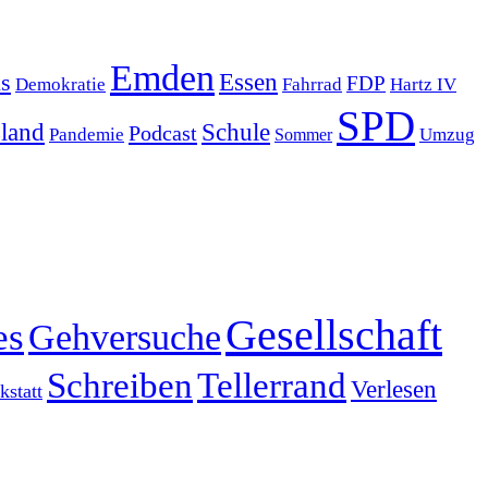
Emden
s
Essen
FDP
Demokratie
Hartz IV
Fahrrad
SPD
sland
Schule
Podcast
Pandemie
Sommer
Umzug
Gesellschaft
es
Gehversuche
Schreiben
Tellerrand
Verlesen
statt