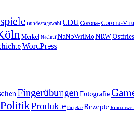
spiele
CDU
Corona-Viru
Corona-
Bundestagswahl
Köln
NRW
Ostfrie
NaNoWriMo
Merkel
Nachruf
WordPress
chichte
Gam
Fingerübungen
sehen
Fotografie
Politik
Produkte
Rezepte
Romanwerk
Projekte