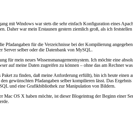
ng mit Windows war stets die sehr einfach Konfiguration eines Apach
aher war mein Erstaunen gestern ziemlich groß, als ich feststellen 
 Pfadangaben für die Verzeichnisse bei der Kompilierung angegeben we
der Server selber oder die Datenbank von MySQL.
Lösung für mein neues Wissensmanagementsystem. Ich möchte eine abso
wser auf meine Daten zugreifen zu können – ohne das am Rechner was in
s Paket zu finden, daß meine Anforderung erfüllt), bin ich heute eine
den gewünschten Pfadangaben selber kompilieren lässt. Das Ergebnis 
MySQL und eine Grafikbibliothek zur Manipulation von Bildern.
ter Mac OS X haben möchte, ist dieser Blogeintrag der Beginn einer Ser
erde.