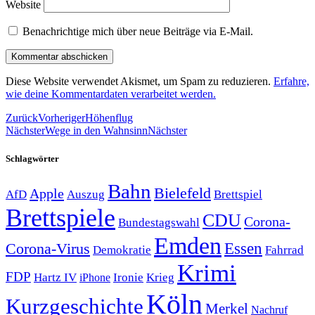
Website
Benachrichtige mich über neue Beiträge via E-Mail.
Diese Website verwendet Akismet, um Spam zu reduzieren.
Erfahre,
wie deine Kommentardaten verarbeitet werden.
Zurück
Vorheriger
Höhenflug
Nächster
Wege in den Wahnsinn
Nächster
Schlagwörter
Bahn
Bielefeld
Apple
Auszug
AfD
Brettspiel
Brettspiele
CDU
Corona-
Bundestagswahl
Emden
Corona-Virus
Essen
Demokratie
Fahrrad
Krimi
FDP
Hartz IV
Krieg
Ironie
iPhone
Köln
Kurzgeschichte
Merkel
Nachruf