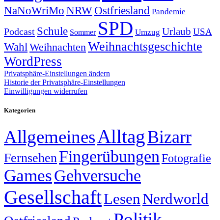
NRW
Ostfriesland
NaNoWriMo
Pandemie
SPD
Schule
Urlaub
Podcast
USA
Sommer
Umzug
Weihnachtsgeschichte
Wahl
Weihnachten
WordPress
Privatsphäre-Einstellungen ändern
Historie der Privatsphäre-Einstellungen
Einwilligungen widerrufen
Kategorien
Alltag
Allgemeines
Bizarr
Fingerübungen
Fernsehen
Fotografie
Games
Gehversuche
Gesellschaft
Lesen
Nerdworld
Politik