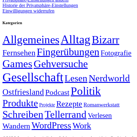
Historie der Privatsphäre-Einstellungen
Einwilligungen widerrufen
Kategorien
Alltag
Allgemeines
Bizarr
Fingerübungen
Fernsehen
Fotografie
Games
Gehversuche
Gesellschaft
Lesen
Nerdworld
Politik
Ostfriesland
Podcast
Produkte
Rezepte
Romanwerkstatt
Projekte
Schreiben
Tellerrand
Verlesen
WordPress
Work
Wandern