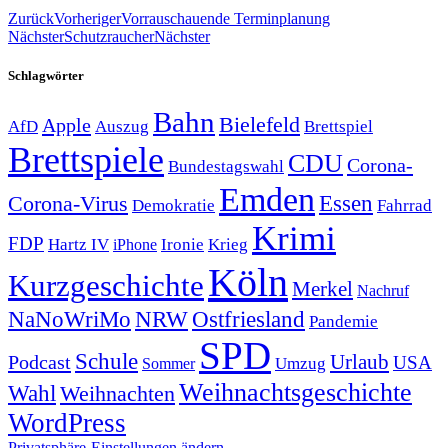
Zurück
Vorheriger
Vorrauschauende Terminplanung
Nächster
Schutzraucher
Nächster
Schlagwörter
Bahn
Bielefeld
Apple
Auszug
AfD
Brettspiel
Brettspiele
CDU
Corona-
Bundestagswahl
Emden
Corona-Virus
Essen
Demokratie
Fahrrad
Krimi
FDP
Hartz IV
Krieg
Ironie
iPhone
Köln
Kurzgeschichte
Merkel
Nachruf
NRW
Ostfriesland
NaNoWriMo
Pandemie
SPD
Schule
Urlaub
Podcast
USA
Sommer
Umzug
Weihnachtsgeschichte
Wahl
Weihnachten
WordPress
Privatsphäre-Einstellungen ändern