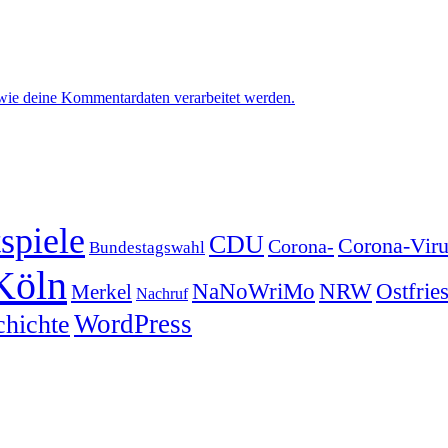
 wie deine Kommentardaten verarbeitet werden.
spiele
CDU
Corona-Viru
Corona-
Bundestagswahl
Köln
NRW
Ostfrie
NaNoWriMo
Merkel
Nachruf
WordPress
chichte