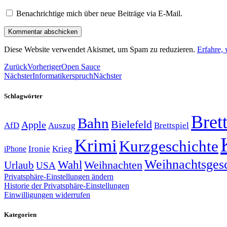
Benachrichtige mich über neue Beiträge via E-Mail.
Diese Website verwendet Akismet, um Spam zu reduzieren.
Erfahre,
Zurück
Vorheriger
Open Sauce
Nächster
Informatikerspruch
Nächster
Schlagwörter
Brett
Bahn
Bielefeld
Apple
Auszug
AfD
Brettspiel
Krimi
Kurzgeschichte
Krieg
Ironie
iPhone
Weihnachtsges
Wahl
Weihnachten
Urlaub
USA
Privatsphäre-Einstellungen ändern
Historie der Privatsphäre-Einstellungen
Einwilligungen widerrufen
Kategorien