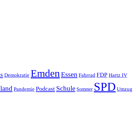
Emden
s
Essen
FDP
Demokratie
Hartz IV
Fahrrad
SPD
sland
Schule
Podcast
Pandemie
Sommer
Umzug