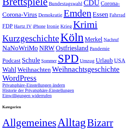
Brettspiele
CDU
Corona-
Bundestagswahl
Emden
Corona-Virus
Essen
Demokratie
Fahrrad
Krimi
FDP
Hartz IV
Krieg
Ironie
iPhone
Köln
Kurzgeschichte
Merkel
Nachruf
NRW
Ostfriesland
NaNoWriMo
Pandemie
SPD
Schule
Urlaub
Podcast
USA
Sommer
Umzug
Weihnachtsgeschichte
Wahl
Weihnachten
WordPress
Privatsphäre-Einstellungen ändern
Historie der Privatsphäre-Einstellungen
Einwilligungen widerrufen
Kategorien
Alltag
Allgemeines
Bizarr