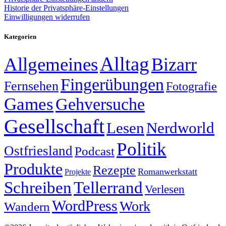
Historie der Privatsphäre-Einstellungen
Einwilligungen widerrufen
Kategorien
Alltag
Allgemeines
Bizarr
Fingerübungen
Fernsehen
Fotografie
Games
Gehversuche
Gesellschaft
Lesen
Nerdworld
Politik
Ostfriesland
Podcast
Produkte
Rezepte
Romanwerkstatt
Projekte
Schreiben
Tellerrand
Verlesen
WordPress
Work
Wandern