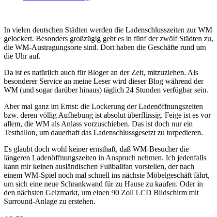
In vielen deutschen Städten werden die Ladenschlusszeiten zur WM
gelockert. Besonders großzügig geht es in fünf der zwölf Städten zu,
die WM-Austragungsorte sind. Dort haben die Geschäfte rund um
die Uhr auf.
Da ist es natürlich auch für Bloger an der Zeit, mitzuziehen. Als
besonderer Service an meine Leser wird dieser Blog während der
WM (und sogar darüber hinaus) täglich 24 Stunden verfügbar sein.
Aber mal ganz im Ernst: die Lockerung der Ladenöffnungszeiten
bzw. deren völlig Aufhebung ist absolut überflüssig. Feige ist es vor
allem, die WM als Anlass vorzuschieben. Das ist doch nur ein
Testballon, um dauerhaft das Ladenschlussgesetzt zu torpedieren.
Es glaubt doch wohl keiner ernsthaft, daß WM-Besucher die
längeren Ladenöffnungszeiten in Anspruch nehmen. Ich jedenfalls
kann mir keinen ausländischen Fußballfan vorstellen, der nach
einem WM-Spiel noch mal schnell ins nächste Möbelgeschäft fährt,
um sich eine neue Schrankwand für zu Hause zu kaufen. Oder in
den nächsten Geizmarkt, um einen 90 Zoll LCD Bildschirm mit
Surround-Anlage zu erstehen.