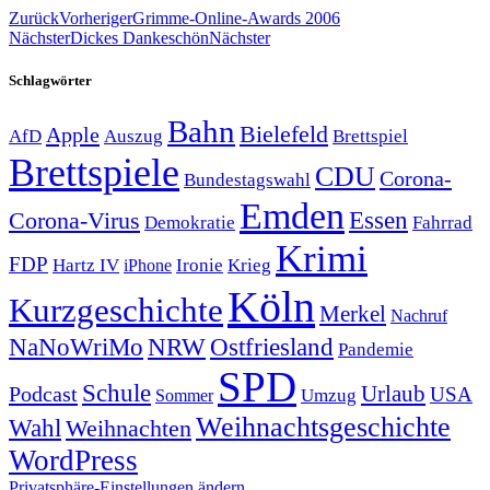
Zurück
Vorheriger
Grimme-Online-Awards 2006
Nächster
Dickes Dankeschön
Nächster
Schlagwörter
Bahn
Bielefeld
Apple
Auszug
AfD
Brettspiel
Brettspiele
CDU
Corona-
Bundestagswahl
Emden
Corona-Virus
Essen
Demokratie
Fahrrad
Krimi
FDP
Hartz IV
Krieg
Ironie
iPhone
Köln
Kurzgeschichte
Merkel
Nachruf
NRW
Ostfriesland
NaNoWriMo
Pandemie
SPD
Schule
Urlaub
Podcast
USA
Sommer
Umzug
Weihnachtsgeschichte
Wahl
Weihnachten
WordPress
Privatsphäre-Einstellungen ändern