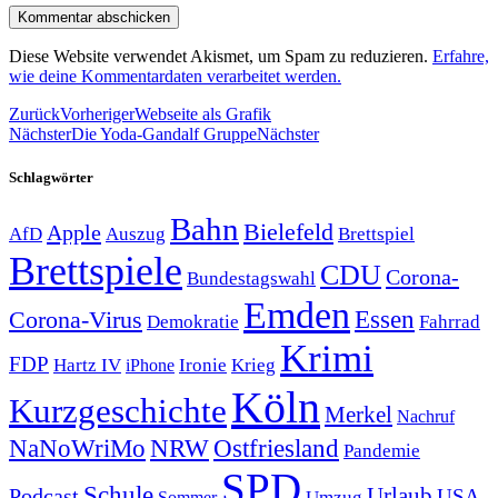
Diese Website verwendet Akismet, um Spam zu reduzieren.
Erfahre,
wie deine Kommentardaten verarbeitet werden.
Zurück
Vorheriger
Webseite als Grafik
Nächster
Die Yoda-Gandalf Gruppe
Nächster
Schlagwörter
Bahn
Bielefeld
Apple
Auszug
AfD
Brettspiel
Brettspiele
CDU
Corona-
Bundestagswahl
Emden
Corona-Virus
Essen
Demokratie
Fahrrad
Krimi
FDP
Hartz IV
Krieg
Ironie
iPhone
Köln
Kurzgeschichte
Merkel
Nachruf
NRW
Ostfriesland
NaNoWriMo
Pandemie
SPD
Schule
Urlaub
Podcast
USA
Sommer
Umzug