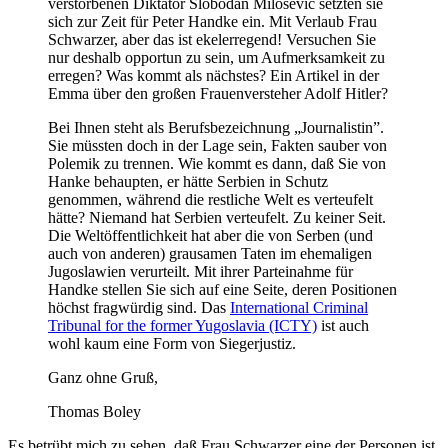
verstorbenen Diktator Slobodan Milosevic setzten sie
sich zur Zeit für Peter Handke ein. Mit Verlaub Frau
Schwarzer, aber das ist ekelerregend! Versuchen Sie
nur deshalb opportun zu sein, um Aufmerksamkeit zu
erregen? Was kommt als nächstes? Ein Artikel in der
Emma über den großen Frauenversteher Adolf Hitler?
Bei Ihnen steht als Berufsbezeichnung „Journalistin”.
Sie müssten doch in der Lage sein, Fakten sauber von
Polemik zu trennen. Wie kommt es dann, daß Sie von
Hanke behaupten, er hätte Serbien in Schutz
genommen, während die restliche Welt es verteufelt
hätte? Niemand hat Serbien verteufelt. Zu keiner Seit.
Die Weltöffentlichkeit hat aber die von Serben (und
auch von anderen) grausamen Taten im ehemaligen
Jugoslawien verurteilt. Mit ihrer Parteinahme für
Handke stellen Sie sich auf eine Seite, deren Positionen
höchst fragwürdig sind. Das
International Criminal
Tribunal for the former Yugoslavia (ICTY)
ist auch
wohl kaum eine Form von Siegerjustiz.
Ganz ohne Gruß,
Thomas Boley
Es betrübt mich zu sehen, daß Frau Schwarzer eine der Personen ist,