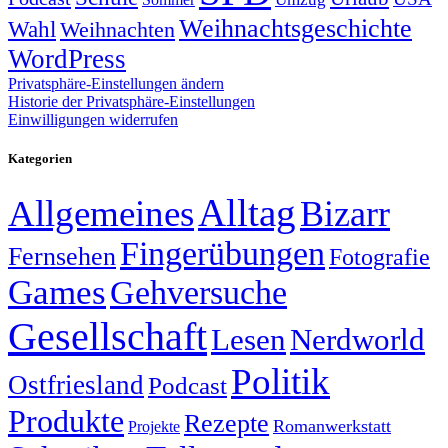
Weihnachtsgeschichte
Wahl
Weihnachten
WordPress
Privatsphäre-Einstellungen ändern
Historie der Privatsphäre-Einstellungen
Einwilligungen widerrufen
Kategorien
Alltag
Allgemeines
Bizarr
Fingerübungen
Fernsehen
Fotografie
Games
Gehversuche
Gesellschaft
Lesen
Nerdworld
Politik
Ostfriesland
Podcast
Produkte
Rezepte
Romanwerkstatt
Projekte