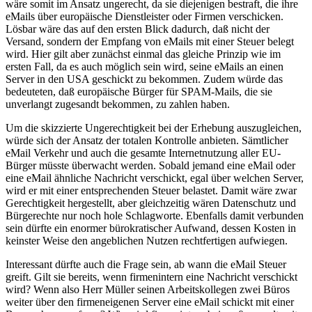
wäre somit im Ansatz ungerecht, da sie diejenigen bestraft, die ihre
eMails über europäische Dienstleister oder Firmen verschicken.
Lösbar wäre das auf den ersten Blick dadurch, daß nicht der
Versand, sondern der Empfang von eMails mit einer Steuer belegt
wird. Hier gilt aber zunächst einmal das gleiche Prinzip wie im
ersten Fall, da es auch möglich sein wird, seine eMails an einen
Server in den USA geschickt zu bekommen. Zudem würde das
bedeuteten, daß europäische Bürger für SPAM-Mails, die sie
unverlangt zugesandt bekommen, zu zahlen haben.
Um die skizzierte Ungerechtigkeit bei der Erhebung auszugleichen,
würde sich der Ansatz der totalen Kontrolle anbieten. Sämtlicher
eMail Verkehr und auch die gesamte Internetnutzung aller EU-
Bürger müsste überwacht werden. Sobald jemand eine eMail oder
eine eMail ähnliche Nachricht verschickt, egal über welchen Server,
wird er mit einer entsprechenden Steuer belastet. Damit wäre zwar
Gerechtigkeit hergestellt, aber gleichzeitig wären Datenschutz und
Bürgerechte nur noch hole Schlagworte. Ebenfalls damit verbunden
sein dürfte ein enormer bürokratischer Aufwand, dessen Kosten in
keinster Weise den angeblichen Nutzen rechtfertigen aufwiegen.
Interessant dürfte auch die Frage sein, ab wann die eMail Steuer
greift. Gilt sie bereits, wenn firmenintern eine Nachricht verschickt
wird? Wenn also Herr Müller seinen Arbeitskollegen zwei Büros
weiter über den firmeneigenen Server eine eMail schickt mit einer