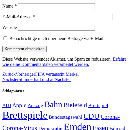
Name
*
E-Mail-Adresse
*
Website
Benachrichtige mich über neue Beiträge via E-Mail.
Diese Website verwendet Akismet, um Spam zu reduzieren.
Erfahre,
wie deine Kommentardaten verarbeitet werden.
Zurück
Vorheriger
FIFA vertauscht Merkel
Nächster
Stümperhaft und alt
Nächster
Schlagwörter
Bahn
Bielefeld
Apple
Auszug
AfD
Brettspiel
Brettspiele
CDU
Corona-
Bundestagswahl
Emden
Corona-Virus
Essen
Demokratie
Fahrrad