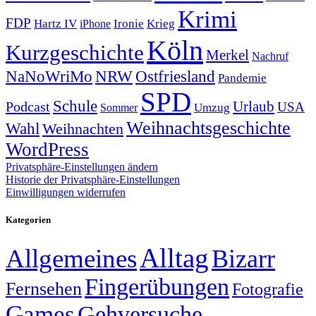
Krimi
FDP
Hartz IV
Krieg
Ironie
iPhone
Köln
Kurzgeschichte
Merkel
Nachruf
NRW
Ostfriesland
NaNoWriMo
Pandemie
SPD
Schule
Urlaub
Podcast
USA
Sommer
Umzug
Weihnachtsgeschichte
Wahl
Weihnachten
WordPress
Privatsphäre-Einstellungen ändern
Historie der Privatsphäre-Einstellungen
Einwilligungen widerrufen
Kategorien
Alltag
Allgemeines
Bizarr
Fingerübungen
Fernsehen
Fotografie
Games
Gehversuche