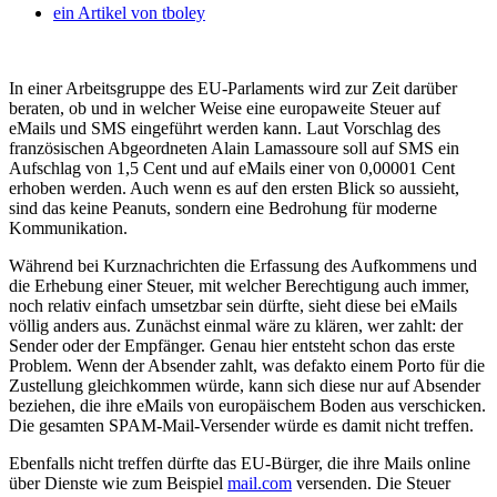
ein Artikel von
tboley
In einer Arbeitsgruppe des EU-Parlaments wird zur Zeit darüber
beraten, ob und in welcher Weise eine europaweite Steuer auf
eMails und SMS eingeführt werden kann. Laut Vorschlag des
französischen Abgeordneten Alain Lamassoure soll auf SMS ein
Aufschlag von 1,5 Cent und auf eMails einer von 0,00001 Cent
erhoben werden. Auch wenn es auf den ersten Blick so aussieht,
sind das keine Peanuts, sondern eine Bedrohung für moderne
Kommunikation.
Während bei Kurznachrichten die Erfassung des Aufkommens und
die Erhebung einer Steuer, mit welcher Berechtigung auch immer,
noch relativ einfach umsetzbar sein dürfte, sieht diese bei eMails
völlig anders aus. Zunächst einmal wäre zu klären, wer zahlt: der
Sender oder der Empfänger. Genau hier entsteht schon das erste
Problem. Wenn der Absender zahlt, was defakto einem Porto für die
Zustellung gleichkommen würde, kann sich diese nur auf Absender
beziehen, die ihre eMails von europäischem Boden aus verschicken.
Die gesamten SPAM-Mail-Versender würde es damit nicht treffen.
Ebenfalls nicht treffen dürfte das EU-Bürger, die ihre Mails online
über Dienste wie zum Beispiel
mail.com
versenden. Die Steuer