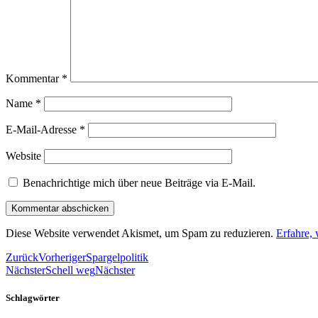
Kommentar
*
Name
*
E-Mail-Adresse
*
Website
Benachrichtige mich über neue Beiträge via E-Mail.
Diese Website verwendet Akismet, um Spam zu reduzieren.
Erfahre,
Zurück
Vorheriger
Spargelpolitik
Nächster
Schell weg
Nächster
Schlagwörter