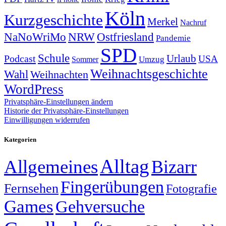
Köln
Kurzgeschichte
Merkel
Nachruf
NRW
Ostfriesland
NaNoWriMo
Pandemie
SPD
Schule
Urlaub
Podcast
USA
Sommer
Umzug
Weihnachtsgeschichte
Wahl
Weihnachten
WordPress
Privatsphäre-Einstellungen ändern
Historie der Privatsphäre-Einstellungen
Einwilligungen widerrufen
Kategorien
Alltag
Allgemeines
Bizarr
Fingerübungen
Fernsehen
Fotografie
Games
Gehversuche