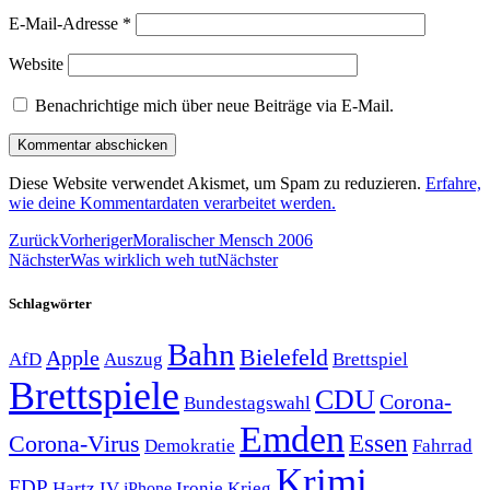
E-Mail-Adresse
*
Website
Benachrichtige mich über neue Beiträge via E-Mail.
Diese Website verwendet Akismet, um Spam zu reduzieren.
Erfahre,
wie deine Kommentardaten verarbeitet werden.
Zurück
Vorheriger
Moralischer Mensch 2006
Nächster
Was wirklich weh tut
Nächster
Schlagwörter
Bahn
Bielefeld
Apple
Auszug
AfD
Brettspiel
Brettspiele
CDU
Corona-
Bundestagswahl
Emden
Corona-Virus
Essen
Demokratie
Fahrrad
Krimi
FDP
Hartz IV
Krieg
Ironie
iPhone