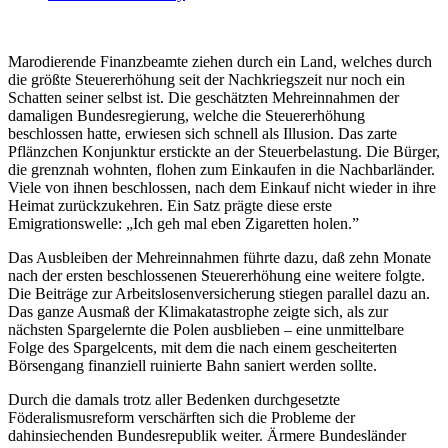
Marodierende Finanzbeamte ziehen durch ein Land, welches durch
die größte Steuererhöhung seit der Nachkriegszeit nur noch ein
Schatten seiner selbst ist. Die geschätzten Mehreinnahmen der
damaligen Bundesregierung, welche die Steuererhöhung
beschlossen hatte, erwiesen sich schnell als Illusion. Das zarte
Pflänzchen Konjunktur erstickte an der Steuerbelastung. Die Bürger,
die grenznah wohnten, flohen zum Einkaufen in die Nachbarländer.
Viele von ihnen beschlossen, nach dem Einkauf nicht wieder in ihre
Heimat zurückzukehren. Ein Satz prägte diese erste
Emigrationswelle: „Ich geh mal eben Zigaretten holen.”
Das Ausbleiben der Mehreinnahmen führte dazu, daß zehn Monate
nach der ersten beschlossenen Steuererhöhung eine weitere folgte.
Die Beiträge zur Arbeitslosenversicherung stiegen parallel dazu an.
Das ganze Ausmaß der Klimakatastrophe zeigte sich, als zur
nächsten Spargelernte die Polen ausblieben – eine unmittelbare
Folge des Spargelcents, mit dem die nach einem gescheiterten
Börsengang finanziell ruinierte Bahn saniert werden sollte.
Durch die damals trotz aller Bedenken durchgesetzte
Föderalismusreform verschärften sich die Probleme der
dahinsiechenden Bundesrepublik weiter. Ärmere Bundesländer