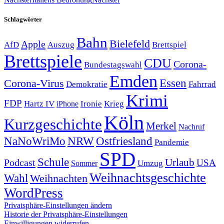
Schlagwörter
Bahn
Bielefeld
Apple
Auszug
AfD
Brettspiel
Brettspiele
CDU
Corona-
Bundestagswahl
Emden
Corona-Virus
Essen
Demokratie
Fahrrad
Krimi
FDP
Hartz IV
Krieg
Ironie
iPhone
Köln
Kurzgeschichte
Merkel
Nachruf
NRW
Ostfriesland
NaNoWriMo
Pandemie
SPD
Schule
Urlaub
Podcast
USA
Sommer
Umzug
Weihnachtsgeschichte
Wahl
Weihnachten
WordPress
Privatsphäre-Einstellungen ändern
Historie der Privatsphäre-Einstellungen
Einwilligungen widerrufen