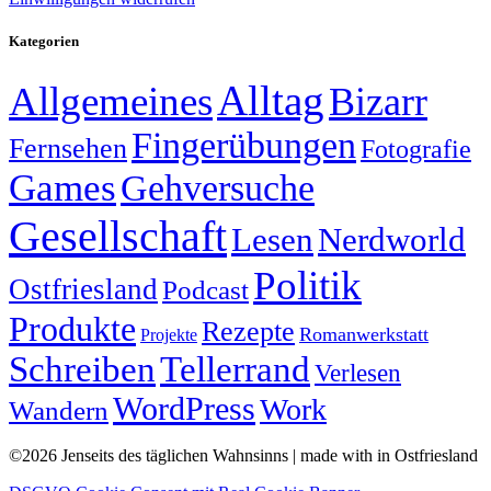
Kategorien
Alltag
Allgemeines
Bizarr
Fingerübungen
Fernsehen
Fotografie
Games
Gehversuche
Gesellschaft
Lesen
Nerdworld
Politik
Ostfriesland
Podcast
Produkte
Rezepte
Romanwerkstatt
Projekte
Schreiben
Tellerrand
Verlesen
WordPress
Work
Wandern
©2026 Jenseits des täglichen Wahnsinns | made with
in Ostfriesland