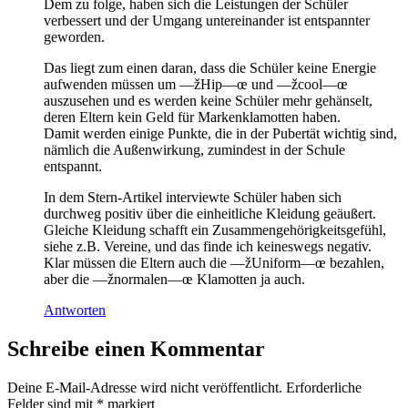
Dem zu folge, haben sich die Leistungen der Schüler
verbessert und der Umgang untereinander ist entspannter
geworden.
Das liegt zum einen daran, dass die Schüler keine Energie
aufwenden müssen um —žHip—œ und —žcool—œ
auszusehen und es werden keine Schüler mehr gehänselt,
deren Eltern kein Geld für Markenklamotten haben.
Damit werden einige Punkte, die in der Pubertät wichtig sind,
nämlich die Außenwirkung, zumindest in der Schule
entspannt.
In dem Stern-Artikel interviewte Schüler haben sich
durchweg positiv über die einheitliche Kleidung geäußert.
Gleiche Kleidung schafft ein Zusammengehörigkeitsgefühl,
siehe z.B. Vereine, und das finde ich keineswegs negativ.
Klar müssen die Eltern auch die —žUniform—œ bezahlen,
aber die —žnormalen—œ Klamotten ja auch.
Antworten
Schreibe einen Kommentar
Deine E-Mail-Adresse wird nicht veröffentlicht.
Erforderliche
Felder sind mit
*
markiert