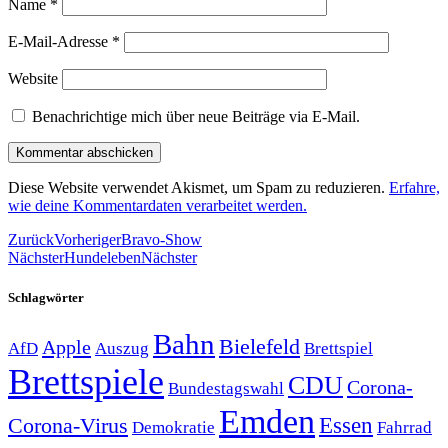
Name
*
E-Mail-Adresse
*
Website
Benachrichtige mich über neue Beiträge via E-Mail.
Diese Website verwendet Akismet, um Spam zu reduzieren.
Erfahre,
wie deine Kommentardaten verarbeitet werden.
Zurück
Vorheriger
Bravo-Show
Nächster
Hundeleben
Nächster
Schlagwörter
Bahn
Bielefeld
Apple
Auszug
AfD
Brettspiel
Brettspiele
CDU
Corona-
Bundestagswahl
Emden
Corona-Virus
Essen
Demokratie
Fahrrad