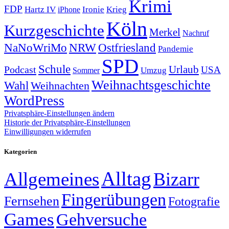
Krimi
FDP
Hartz IV
Krieg
Ironie
iPhone
Köln
Kurzgeschichte
Merkel
Nachruf
NRW
Ostfriesland
NaNoWriMo
Pandemie
SPD
Schule
Urlaub
Podcast
USA
Sommer
Umzug
Weihnachtsgeschichte
Wahl
Weihnachten
WordPress
Privatsphäre-Einstellungen ändern
Historie der Privatsphäre-Einstellungen
Einwilligungen widerrufen
Kategorien
Alltag
Allgemeines
Bizarr
Fingerübungen
Fernsehen
Fotografie
Games
Gehversuche