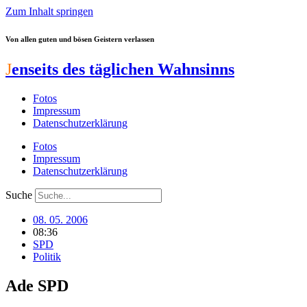
Zum Inhalt springen
Von allen guten und bösen Geistern verlassen
J
enseits des täglichen Wahnsinns
Fotos
Impressum
Datenschutzerklärung
Fotos
Impressum
Datenschutzerklärung
Suche
08. 05. 2006
08:36
SPD
Politik
Ade SPD