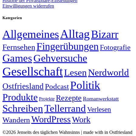
Historie der Privatsphäre-Einstellungen
Einwilligungen widerrufen
Kategorien
Alltag
Allgemeines
Bizarr
Fingerübungen
Fernsehen
Fotografie
Games
Gehversuche
Gesellschaft
Lesen
Nerdworld
Politik
Ostfriesland
Podcast
Produkte
Rezepte
Romanwerkstatt
Projekte
Schreiben
Tellerrand
Verlesen
WordPress
Work
Wandern
©2026 Jenseits des täglichen Wahnsinns | made with
in Ostfriesland