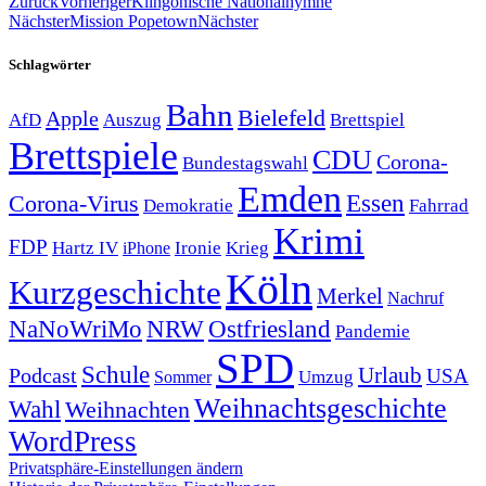
Zurück
Vorheriger
Klingonische Nationalhymne
Nächster
Mission Popetown
Nächster
Schlagwörter
Bahn
Bielefeld
Apple
Auszug
AfD
Brettspiel
Brettspiele
CDU
Corona-
Bundestagswahl
Emden
Corona-Virus
Essen
Demokratie
Fahrrad
Krimi
FDP
Hartz IV
Krieg
Ironie
iPhone
Köln
Kurzgeschichte
Merkel
Nachruf
NRW
Ostfriesland
NaNoWriMo
Pandemie
SPD
Schule
Urlaub
Podcast
USA
Sommer
Umzug
Weihnachtsgeschichte
Wahl
Weihnachten
WordPress
Privatsphäre-Einstellungen ändern