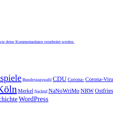
 wie deine Kommentardaten verarbeitet werden.
spiele
CDU
Corona-Viru
Corona-
Bundestagswahl
Köln
NRW
Ostfrie
NaNoWriMo
Merkel
Nachruf
WordPress
chichte