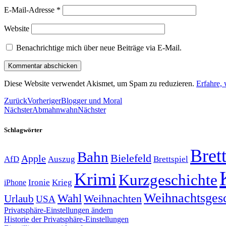
E-Mail-Adresse
*
Website
Benachrichtige mich über neue Beiträge via E-Mail.
Diese Website verwendet Akismet, um Spam zu reduzieren.
Erfahre,
Zurück
Vorheriger
Blogger und Moral
Nächster
Abmahnwahn
Nächster
Schlagwörter
Brett
Bahn
Bielefeld
Apple
Auszug
AfD
Brettspiel
Krimi
Kurzgeschichte
Krieg
Ironie
iPhone
Weihnachtsges
Wahl
Weihnachten
Urlaub
USA
Privatsphäre-Einstellungen ändern
Historie der Privatsphäre-Einstellungen