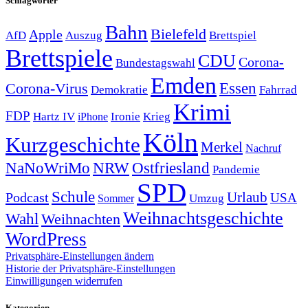
Schlagwörter
Bahn
Bielefeld
Apple
Auszug
AfD
Brettspiel
Brettspiele
CDU
Corona-
Bundestagswahl
Emden
Corona-Virus
Essen
Demokratie
Fahrrad
Krimi
FDP
Hartz IV
Krieg
Ironie
iPhone
Köln
Kurzgeschichte
Merkel
Nachruf
NRW
Ostfriesland
NaNoWriMo
Pandemie
SPD
Schule
Urlaub
Podcast
USA
Sommer
Umzug
Weihnachtsgeschichte
Wahl
Weihnachten
WordPress
Privatsphäre-Einstellungen ändern
Historie der Privatsphäre-Einstellungen
Einwilligungen widerrufen
Kategorien