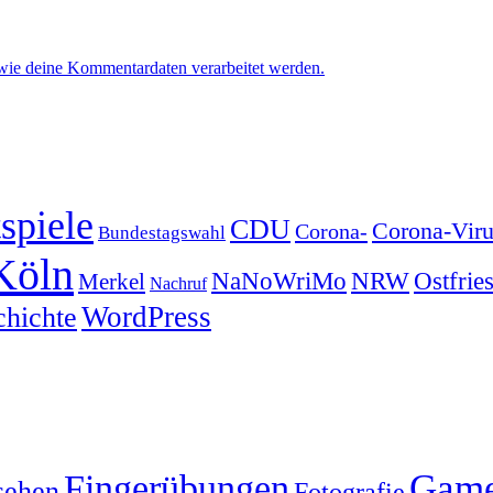
 wie deine Kommentardaten verarbeitet werden.
spiele
CDU
Corona-Viru
Corona-
Bundestagswahl
Köln
NRW
Ostfrie
NaNoWriMo
Merkel
Nachruf
WordPress
chichte
Gam
Fingerübungen
sehen
Fotografie