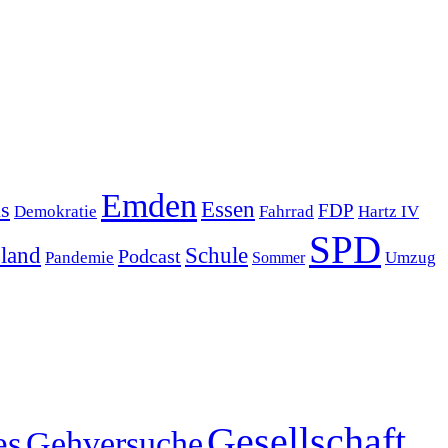
Emden
s
Essen
FDP
Demokratie
Hartz IV
Fahrrad
SPD
sland
Schule
Podcast
Pandemie
Sommer
Umzug
Gesellschaft
es
Gehversuche