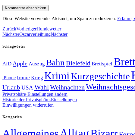
Diese Website verwendet Akismet, um Spam zu reduzieren.
Erfahre,
Zurück
Vorheriger
Hundewetter
Nächster
Oscarverleihung
Nächster
Schlagwörter
Brett
Bahn
Bielefeld
Apple
Auszug
AfD
Brettspiel
Krimi
Kurzgeschichte
Krieg
Ironie
iPhone
Weihnachtsges
Wahl
Weihnachten
Urlaub
USA
Privatsphäre-Einstellungen ändern
Historie der Privatsphäre-Einstellungen
Einwilligungen widerrufen
Kategorien
Alltag
Allgemeines
Bizarr
Fern