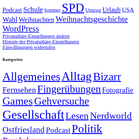
SPD
Schule
Urlaub
Podcast
USA
Sommer
Umzug
Weihnachtsgeschichte
Wahl
Weihnachten
WordPress
Privatsphäre-Einstellungen ändern
Historie der Privatsphäre-Einstellungen
Einwilligungen widerrufen
Kategorien
Alltag
Allgemeines
Bizarr
Fingerübungen
Fernsehen
Fotografie
Games
Gehversuche
Gesellschaft
Lesen
Nerdworld
Politik
Ostfriesland
Podcast