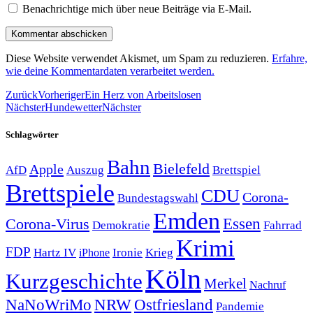
Benachrichtige mich über neue Beiträge via E-Mail.
Diese Website verwendet Akismet, um Spam zu reduzieren.
Erfahre,
wie deine Kommentardaten verarbeitet werden.
Zurück
Vorheriger
Ein Herz von Arbeitslosen
Nächster
Hundewetter
Nächster
Schlagwörter
Bahn
Bielefeld
Apple
Auszug
AfD
Brettspiel
Brettspiele
CDU
Corona-
Bundestagswahl
Emden
Corona-Virus
Essen
Demokratie
Fahrrad
Krimi
FDP
Hartz IV
Krieg
Ironie
iPhone
Köln
Kurzgeschichte
Merkel
Nachruf
NRW
Ostfriesland
NaNoWriMo
Pandemie