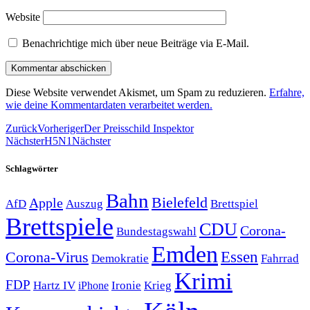
Website
Benachrichtige mich über neue Beiträge via E-Mail.
Diese Website verwendet Akismet, um Spam zu reduzieren.
Erfahre,
wie deine Kommentardaten verarbeitet werden.
Zurück
Vorheriger
Der Preisschild Inspektor
Nächster
H5N1
Nächster
Schlagwörter
Bahn
Bielefeld
Apple
Auszug
AfD
Brettspiel
Brettspiele
CDU
Corona-
Bundestagswahl
Emden
Corona-Virus
Essen
Demokratie
Fahrrad
Krimi
FDP
Hartz IV
Krieg
Ironie
iPhone