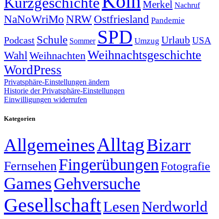
Köln
Kurzgeschichte
Merkel
Nachruf
NRW
Ostfriesland
NaNoWriMo
Pandemie
SPD
Schule
Urlaub
Podcast
USA
Sommer
Umzug
Weihnachtsgeschichte
Wahl
Weihnachten
WordPress
Privatsphäre-Einstellungen ändern
Historie der Privatsphäre-Einstellungen
Einwilligungen widerrufen
Kategorien
Alltag
Allgemeines
Bizarr
Fingerübungen
Fernsehen
Fotografie
Games
Gehversuche
Gesellschaft
Lesen
Nerdworld