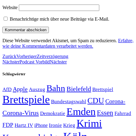
Website
Benachrichtige mich über neue Beiträge via E-Mail.
Diese Website verwendet Akismet, um Spam zu reduzieren.
Erfahre,
wie deine Kommentardaten verarbeitet werden.
Zurück
Vorheriger
Zeitverzögerung
Nächster
Podcast Vorbild
Nächster
Schlagwörter
Bahn
Bielefeld
Apple
Auszug
AfD
Brettspiel
Brettspiele
CDU
Corona-
Bundestagswahl
Emden
Corona-Virus
Essen
Demokratie
Fahrrad
Krimi
FDP
Hartz IV
Krieg
Ironie
iPhone