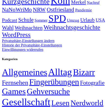
Köln
Kurzgeschichte
Merkel
Nachruf
NRW
Ostfriesland
NaNoWriMo
Pandemie
SPD
Schule
Urlaub
Podcast
USA
Sommer
Umzug
Weihnachtsgeschichte
Wahl
Weihnachten
WordPress
Privatsphäre-Einstellungen ändern
Historie der Privatsphäre-Einstellungen
Einwilligungen widerrufen
Kategorien
Alltag
Allgemeines
Bizarr
Fingerübungen
Fernsehen
Fotografie
Games
Gehversuche
Gesellschaft
Lesen
Nerdworld