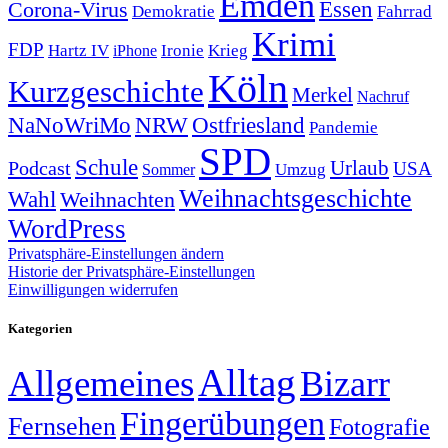
Emden
Corona-Virus
Essen
Demokratie
Fahrrad
Krimi
FDP
Hartz IV
Krieg
Ironie
iPhone
Köln
Kurzgeschichte
Merkel
Nachruf
NRW
Ostfriesland
NaNoWriMo
Pandemie
SPD
Schule
Urlaub
Podcast
USA
Sommer
Umzug
Weihnachtsgeschichte
Wahl
Weihnachten
WordPress
Privatsphäre-Einstellungen ändern
Historie der Privatsphäre-Einstellungen
Einwilligungen widerrufen
Kategorien
Alltag
Allgemeines
Bizarr
Fingerübungen
Fernsehen
Fotografie