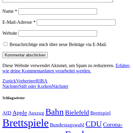
Name
*
E-Mail-Adresse
*
Website
Benachrichtige mich über neue Beiträge via E-Mail.
Diese Website verwendet Akismet, um Spam zu reduzieren.
Erfahre,
wie deine Kommentardaten verarbeitet werden.
Zurück
Vorheriger
RIBA
Nächster
Stift oder Korken
Nächster
Schlagwörter
Bahn
Bielefeld
Apple
Auszug
AfD
Brettspiel
Brettspiele
CDU
Corona-
Bundestagswahl