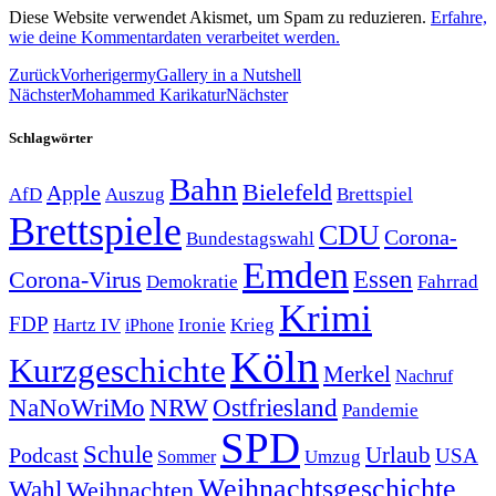
Diese Website verwendet Akismet, um Spam zu reduzieren.
Erfahre,
wie deine Kommentardaten verarbeitet werden.
Zurück
Vorheriger
myGallery in a Nutshell
Nächster
Mohammed Karikatur
Nächster
Schlagwörter
Bahn
Bielefeld
Apple
Auszug
AfD
Brettspiel
Brettspiele
CDU
Corona-
Bundestagswahl
Emden
Corona-Virus
Essen
Demokratie
Fahrrad
Krimi
FDP
Hartz IV
Krieg
Ironie
iPhone
Köln
Kurzgeschichte
Merkel
Nachruf
NRW
Ostfriesland
NaNoWriMo
Pandemie
SPD
Schule
Urlaub
Podcast
USA
Sommer
Umzug
Weihnachtsgeschichte
Wahl
Weihnachten