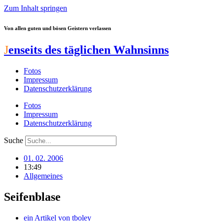
Zum Inhalt springen
Von allen guten und bösen Geistern verlassen
J
enseits des täglichen Wahnsinns
Fotos
Impressum
Datenschutzerklärung
Fotos
Impressum
Datenschutzerklärung
Suche
01. 02. 2006
13:49
Allgemeines
Seifenblase
ein Artikel von
tboley