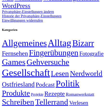
WordPress
Privatsphäre-Einstellungen ändern
Historie der Privatsphäre-Einstellungen
Einwilligungen widerrufen
Kategorien
Alltag
Allgemeines
Bizarr
Fingerübungen
Fernsehen
Fotografie
Games
Gehversuche
Gesellschaft
Lesen
Nerdworld
Politik
Ostfriesland
Podcast
Produkte
Rezepte
Romanwerkstatt
Projekte
Schreiben
Tellerrand
Verlesen