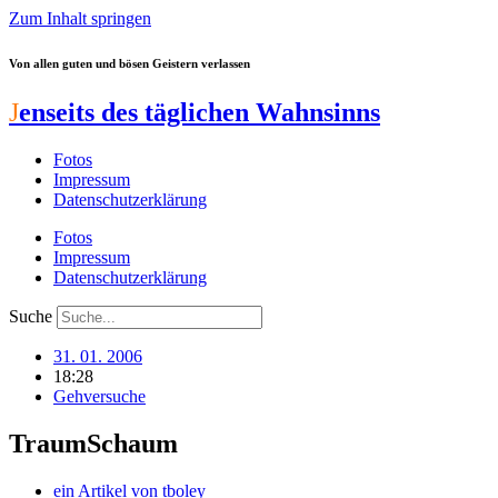
Zum Inhalt springen
Von allen guten und bösen Geistern verlassen
J
enseits des täglichen Wahnsinns
Fotos
Impressum
Datenschutzerklärung
Fotos
Impressum
Datenschutzerklärung
Suche
31. 01. 2006
18:28
Gehversuche
TraumSchaum
ein Artikel von
tboley