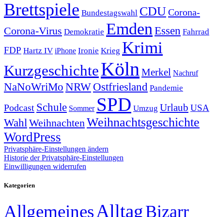
Brettspiele
CDU
Corona-
Bundestagswahl
Emden
Corona-Virus
Essen
Demokratie
Fahrrad
Krimi
FDP
Hartz IV
Krieg
Ironie
iPhone
Köln
Kurzgeschichte
Merkel
Nachruf
NRW
Ostfriesland
NaNoWriMo
Pandemie
SPD
Schule
Urlaub
Podcast
USA
Sommer
Umzug
Weihnachtsgeschichte
Wahl
Weihnachten
WordPress
Privatsphäre-Einstellungen ändern
Historie der Privatsphäre-Einstellungen
Einwilligungen widerrufen
Kategorien
Alltag
Allgemeines
Bizarr