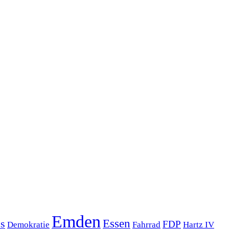
Emden
s
Essen
FDP
Demokratie
Hartz IV
Fahrrad