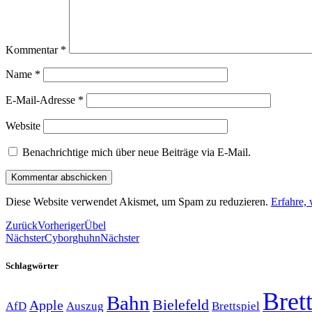
Kommentar
*
Name
*
E-Mail-Adresse
*
Website
Benachrichtige mich über neue Beiträge via E-Mail.
Diese Website verwendet Akismet, um Spam zu reduzieren.
Erfahre,
Zurück
Vorheriger
Übel
Nächster
Cyborghuhn
Nächster
Schlagwörter
Brett
Bahn
Bielefeld
Apple
Auszug
AfD
Brettspiel