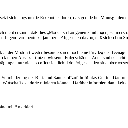
tzt sich langsam die Erkenntnis durch, daß gerade bei Minusgraden di
ch nicht erkannt, daß dies „Mode” zu Lungenentzündungen, schmerzhaf
er die Jugend von heute zu jammern. Abgesehen davon, daß sich schon So
t der Mode ist weder besonders neu noch eine Privileg der Teenager. 
 kleinen Absatz – trotz erwiesener Folgeschäden. Auch sind es nicht n
gungen nur nicht so offensichtlich. Die Folgeschäden sind aber wesent
 Verminderung der Blut- und Sauerstoffzufuhr für das Gehirn. Dadurch
e Wirtschaftsstandorte ruinieren können. Darüber informiert dann kein
sind mit
*
markiert