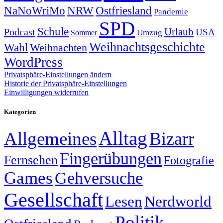
NRW
Ostfriesland
NaNoWriMo
Pandemie
SPD
Schule
Urlaub
Podcast
USA
Sommer
Umzug
Weihnachtsgeschichte
Wahl
Weihnachten
WordPress
Privatsphäre-Einstellungen ändern
Historie der Privatsphäre-Einstellungen
Einwilligungen widerrufen
Kategorien
Alltag
Allgemeines
Bizarr
Fingerübungen
Fernsehen
Fotografie
Games
Gehversuche
Gesellschaft
Lesen
Nerdworld
Politik