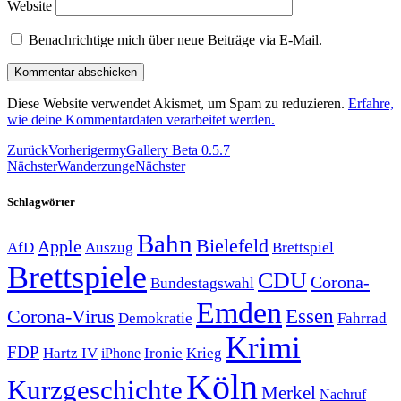
Website
Benachrichtige mich über neue Beiträge via E-Mail.
Diese Website verwendet Akismet, um Spam zu reduzieren.
Erfahre,
wie deine Kommentardaten verarbeitet werden.
Zurück
Vorheriger
myGallery Beta 0.5.7
Nächster
Wanderzunge
Nächster
Schlagwörter
Bahn
Bielefeld
Apple
Auszug
AfD
Brettspiel
Brettspiele
CDU
Corona-
Bundestagswahl
Emden
Corona-Virus
Essen
Demokratie
Fahrrad
Krimi
FDP
Hartz IV
Krieg
Ironie
iPhone
Köln
Kurzgeschichte
Merkel
Nachruf