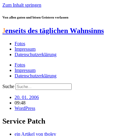
Zum Inhalt springen
Von allen guten und bösen Geistern verlassen
J
enseits des täglichen Wahnsinns
Fotos
Impressum
Datenschutzerklärung
Fotos
Impressum
Datenschutzerklärung
Suche
20. 01. 2006
09:48
WordPress
Service Patch
ein Artikel von
tboley