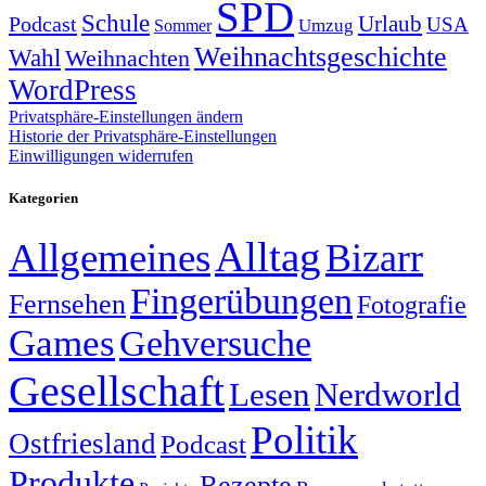
SPD
Schule
Urlaub
Podcast
USA
Sommer
Umzug
Weihnachtsgeschichte
Wahl
Weihnachten
WordPress
Privatsphäre-Einstellungen ändern
Historie der Privatsphäre-Einstellungen
Einwilligungen widerrufen
Kategorien
Alltag
Allgemeines
Bizarr
Fingerübungen
Fernsehen
Fotografie
Games
Gehversuche
Gesellschaft
Lesen
Nerdworld
Politik
Ostfriesland
Podcast
Produkte
Rezepte