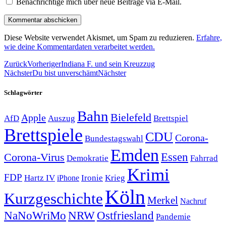
Benachrichtige mich über neue Beiträge via E-Mail.
Diese Website verwendet Akismet, um Spam zu reduzieren.
Erfahre,
wie deine Kommentardaten verarbeitet werden.
Zurück
Vorheriger
Indiana F. und sein Kreuzzug
Nächster
Du bist unverschämt
Nächster
Schlagwörter
Bahn
Bielefeld
Apple
Auszug
AfD
Brettspiel
Brettspiele
CDU
Corona-
Bundestagswahl
Emden
Corona-Virus
Essen
Demokratie
Fahrrad
Krimi
FDP
Hartz IV
Krieg
Ironie
iPhone
Köln
Kurzgeschichte
Merkel
Nachruf
NRW
Ostfriesland
NaNoWriMo
Pandemie