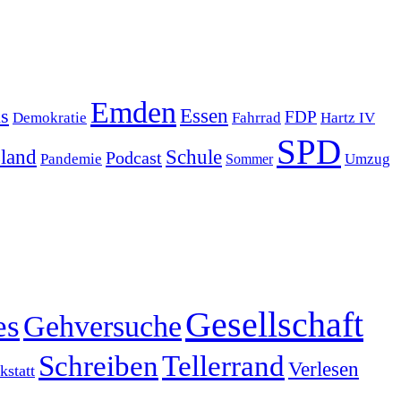
Emden
s
Essen
FDP
Demokratie
Hartz IV
Fahrrad
SPD
sland
Schule
Podcast
Pandemie
Sommer
Umzug
Gesellschaft
es
Gehversuche
Schreiben
Tellerrand
Verlesen
statt