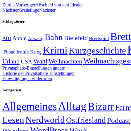
Zurück
Vorheriger
Abschied von den Idealen
Nächster
Gratisflüge
Nächster
Schlagwörter
Brett
Bahn
Bielefeld
Apple
Auszug
AfD
Brettspiel
Krimi
Kurzgeschichte
Krieg
Ironie
iPhone
Weihnachtsges
Wahl
Weihnachten
Urlaub
USA
Privatsphäre-Einstellungen ändern
Historie der Privatsphäre-Einstellungen
Einwilligungen widerrufen
Kategorien
Alltag
Allgemeines
Bizarr
Fern
Lesen
Nerdworld
Ostfriesland
Podcast
WordPress
Work
Wandern