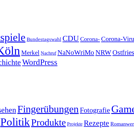
spiele
CDU
Corona-Viru
Corona-
Bundestagswahl
Köln
NRW
Ostfrie
NaNoWriMo
Merkel
Nachruf
WordPress
chichte
Gam
Fingerübungen
sehen
Fotografie
Politik
Produkte
Rezepte
Romanwerk
Projekte