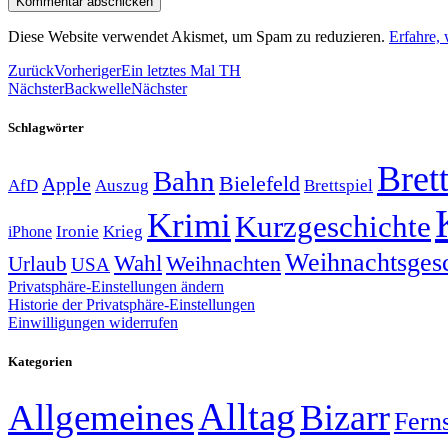
Diese Website verwendet Akismet, um Spam zu reduzieren.
Erfahre,
Zurück
Vorheriger
Ein letztes Mal TH
Nächster
Backwelle
Nächster
Schlagwörter
Brett
Bahn
Bielefeld
Apple
Auszug
AfD
Brettspiel
Krimi
Kurzgeschichte
Krieg
Ironie
iPhone
Weihnachtsges
Wahl
Weihnachten
Urlaub
USA
Privatsphäre-Einstellungen ändern
Historie der Privatsphäre-Einstellungen
Einwilligungen widerrufen
Kategorien
Alltag
Allgemeines
Bizarr
Fern