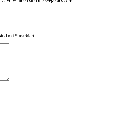
e… Verwunden sind die Wege des Apfels.
sind mit
*
markiert