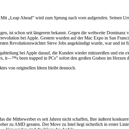
te. Mit „Leap Ahead” wird zum Sprung nach vorn aufgerufen. Seinen U
ingen, ist schon seit längerem bekannt. Gegen die weltweite Dominanz 
ulturrevolution bei Apple. Gestern wurden auf der Mac Expo in San Franci
ten Revolutionswächter Steve Jobs angekündigt wurde, war und ist für
ngabteilung bei Apple darauf, die Kunden wieder mitzureißen und ein e
ears, it—™s been trapped in PCs” sofort den großen Graben im Herzen 
tes von originellen Ideen bleibt dennoch.
 das die Mitbewerber es seit Jahren nicht schaffen, Ihre äußerst konku
 eher zu AMD geraten. Der Move zu Intel liegt sicherlich in erster Lini