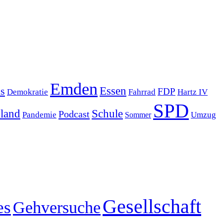
Emden
s
Essen
FDP
Demokratie
Hartz IV
Fahrrad
SPD
sland
Schule
Podcast
Pandemie
Sommer
Umzug
Gesellschaft
es
Gehversuche