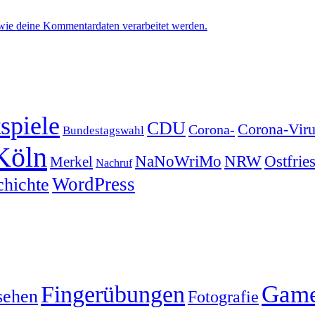
 wie deine Kommentardaten verarbeitet werden.
spiele
CDU
Corona-Viru
Corona-
Bundestagswahl
Köln
NRW
Ostfrie
NaNoWriMo
Merkel
Nachruf
WordPress
chichte
Gam
Fingerübungen
sehen
Fotografie