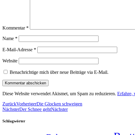
Kommentar
*
Name
*
E-Mail-Adresse
*
Website
Benachrichtige mich über neue Beiträge via E-Mail.
Diese Website verwendet Akismet, um Spam zu reduzieren.
Erfahre,
Zurück
Vorheriger
Die Glocken schweigen
Nächster
Der Schnee geht
Nächster
Schlagwörter